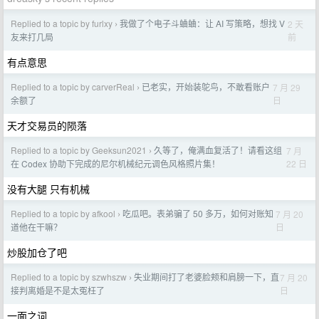
Replied to a topic by furlxy
我做了个电子斗蛐蛐：让 AI 写策略，想找 V
2 天
›
前
友来打几局
有点意思
Replied to a topic by carverReal
已老实，开始装鸵鸟，不敢看账户
7 月 29
›
日
余额了
天才交易员的陨落
Replied to a topic by Geeksun2021
久等了，俺满血复活了！请看这组
7 月
›
22 日
在 Codex 协助下完成的尼尔机械纪元调色风格照片集！
没有大腿 只有机械
Replied to a topic by afkool
吃瓜吧。表弟骗了 50 多万，如何对账知
7 月 20
›
日
道他在干嘛？
炒股加仓了吧
Replied to a topic by szwhszw
失业期间打了老婆脸颊和肩膀一下，直
7 月 20
›
日
接判离婚是不是太冤枉了
一面之词