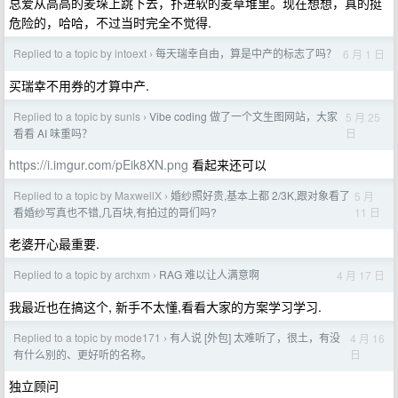
总爱从高高的麦垛上跳下去，扑进软的麦草堆里。现在想想，真的挺
危险的，哈哈，不过当时完全不觉得.
Replied to a topic by intoext
每天瑞幸自由，算是中产的标志了吗？
6 月 1 日
›
买瑞幸不用券的才算中产.
Replied to a topic by sunls
Vibe coding 做了一个文生图网站，大家
5 月 25
›
日
看看 AI 味重吗？
https://i.imgur.com/pEik8XN.png
看起来还可以
Replied to a topic by MaxwellX
婚纱照好贵,基本上都 2/3K,跟对象看了
5 月
›
11 日
看婚纱写真也不错,几百块,有拍过的哥们吗?
老婆开心最重要.
Replied to a topic by archxm
RAG 难以让人满意啊
4 月 17 日
›
我最近也在搞这个, 新手不太懂,看看大家的方案学习学习.
Replied to a topic by mode171
有人说 [外包] 太难听了，很土，有没
4 月 16
›
日
有什么别的、更好听的名称。
独立顾问