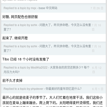
Replied to a topic by mqx
base 中文网站
7 月 26 日
›
好酷, 网页配色也很舒服
Replied to a topic by sohk
问题大了，昨天拼命瞪，今天怎么没有重
7 月 16
›
日
置了？
起来了, 继续开蹬
Replied to a topic by sohk
问题大了，昨天拼命瞪，今天怎么没有重
7 月 16
›
日
置了？
Tibo 已经 18 个小时没有发推了
Replied to a topic by ModiKa2022
大家各自的房贷还剩多少? 每个
6 月 12
›
日
月压力大吗?
前不久才卖掉
Replied to a topic by phpdever
你最美好的童年回忆是什么？
6 月 1 日
›
最开心的就是收麦子的季节了。大人们忙着在地里干活，我们这些小
孩就在麦垛上蹦来蹦去，爬上爬下的。太阳晒得麦秆烫得慌，我们还