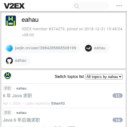
eahau
V2EX member #374279, joined on 2018-12-31 15:48:04
+08:00
juejin.cn/user/3984285868508199
eahau
eahau
Switch topics list
求职
•
eahau
6 年 Java 求职
11
Apr 1, 2024 • Lastly replied by
EthanV2
求职
•
eahau
Java 6 年后端求职
14