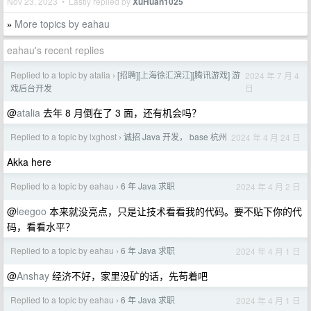
Nov 23, 2023 • Lastly replied by
XuHuan1025
More topics by eahau
»
eahau's recent replies
Replied to a topic by atalia
[招聘][上海徐汇滨江][腾讯游戏] 游
2024 年 7 月 4
›
日
戏后台开发
@
atalia
去年 8 月倒在了 3 面，还有机会吗？
Replied to a topic by lxghost
诚招 Java 开发， base 杭州
2024 年 4 月 24 日
›
Akka here
Replied to a topic by eahau
6 年 Java 求职
2024 年 4 月 2 日
›
@
leegoo
本来就没亮点，只是让技术看看我的代码。要不贴下你的代
码，看看水平？
Replied to a topic by eahau
6 年 Java 求职
2024 年 4 月 1 日
›
@
Anshay
经济不好，家里没矿的话，先苟着吧
Replied to a topic by eahau
6 年 Java 求职
2024 年 4 月 1 日
›