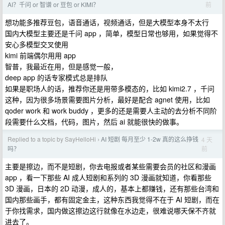
前
AI？千问 or 智谱 or 豆包 or KIMI？
想功能多推荐豆包，语音通话，视频通话，但是大模型本身不太行
国内大模型主要还是千问 app ，简单，模型日常也够用，如果觉得不
安心多模型交叉使用
kimi 前端偶尔用用 app
智普，我最近在用，但是感觉一般，
deep app 的话专家模式总是排队
如果是职场人的话，推荐你还是用带多模态的，比如 kimi2.7 ，千问
这种，因为很多场景需要图片分析，最好是配合 agnet 使用，比如
qoder work 和 work buddy ，更多的还是需要人主动的去分析不同阶
段需要什么文档，代码，图片，然后 ai 就能很快的做事。
Replied to a topic by SayHelloHi
AI 短剧 每月至少 1-2w 真的这么挣钱
4 天
›
前
吗？
主要是擦边，而不是短剧，你去电报或者某些需要会员的社区和漫画
app ，看一下那些 AI 成人短剧和系列的 3D 漫画就知道，你看那些
3D 漫画，日本的 2D 动漫，成人的，基本上都赚钱，还有那些台湾和
国内那些画手，都有固定金主，这种东西我觉得不在于 AI 短剧，而在
于你找需求，国内做这擦边这行就像在水边走，很难说哪天保不齐就
进去了。