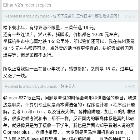
EthanV2's recent replies
Replied to a topic by fxgao
想问下兄弟们 工作日中午都吃啥外卖呀！
2 天前
›
楼下餐小年，有绿豆汤不限量，三菜任选 16 元，
还有一些连锁店，湘八爷，猪脚饭，价格都在 10-20 元左右，
坐标杭州市中心离地铁 1-2 公里外，所以物价还可以，我在杭州我觉
得 15 元左右都还可以，点外卖的话也有更便宜的，拼好饭或者闪购
爆买等，但是菜都不太行。
所以正常我就一直在餐小年吃了，感觉挺好，之前是 15 块，过年后
又涨了一块。
Replied to a topic by zhouhuab
好多苦人
3 天前
›
@
mrzx
#37 很正常，问题是考试的时候会考那种谭浩强的题目，我这
边是职高，计算机专业就是两本谭浩强的 c 程序设计和 c 程序设计题
解，会考 i++和++i++，以及链表大体，各种陷阱题，加上 c 的标准很
多，很多时候考试和书上都不一样，反正国内的职高体系是真的比较
差，就好像只是为了接收一下学生，我也是后面去知乎看别人说的买
C primer plus ，老师也推荐，。大专则是黑马培训机构的 ssm ，自
己去图书馆找 java 编程思想，jav 核心编程卷一，以及各种经典书