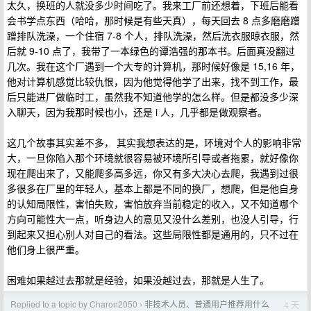
太久，换班的人就没多少时间吃了。我来工厂前还想着，下班后能看
会书学点东西（哈哈，那时候是有些天真），每天回去 8 点多磨磨蹭
蹭排队洗澡，一个住宿 7-8 个人，排队洗澡，然后洗衣服晾衣服，然
后就 9-10 点了，我带了一本绿色的谭浩强的那本书。后面真没翻过
几次。我在这个厂遇到一个大专的计算机，那时候好像是 15,16 年，
他对计算机感觉比较仇恨，因为他觉得他学了出来，找不到工作，最
后只能进厂做临时工，虽然我不知道他学的怎么样。但是都没多少深
入聊天，因为我那时候也小，还是 i 人，几乎都是做观察者。
这几个故事其实差不多， 其实我想表达的是，环境对个人的影响非常
大，一旦你陷入那个环境就很容易被环境所引导或者拖累，就好像你
现在爬出来了，又能爬多高多远，你又有多大决心去爬，我遇到过很
多很多在厂里的年轻人，基本上都是不同的换厂，想爬，但是他自身
的认知局限性，害怕失败，害怕放弃当前稳定的收入，又不知道哪个
方向可能性大一点，听身边人的意见又没什么差别，也没人引导，行
到起来又担心别人对自己的看法。这些局限性都是通用的，只不过在
他们身上很严重。
困难如果越过去那就是经验，如果没越过去，那就是人生了。
Replied to a topic by Charon2050
非技术人员、普通用户推荐用什么
4 天
›