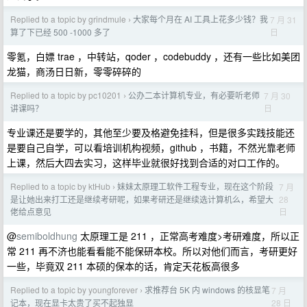
Replied to a topic by grindmule
大家每个月在 AI 工具上花多少钱？我
7 月 31
›
日
算了下已经 500 -1000 多了
零氪，白嫖 trae ，中转站，qoder ，codebuddy ，还有一些比如美团
龙猫，商汤日日新，零零碎碎的
Replied to a topic by pc10201
公办二本计算机专业，有必要听老师
7 月 30
›
日
讲课吗？
专业课还是要学的，其他至少要及格避免挂科，但是很多实践技能还
是要自己自学，可以看培训机构视频，github ，书籍，不然光靠老师
上课，然后大四去实习，这样毕业就很好找到合适的对口工作的。
Replied to a topic by ktHub
妹妹太原理工软件工程专业，现在这个阶段
7 月
›
28
是让她出来打工还是继续考研呢，如果考研还是继续选计算机么，希望大
日
佬给点意见
@
semiboldhung
太原理工是 211 ，正常高考难度>考研难度，所以正
常 211 再不济也能看看能不能保研本校。所以对他们而言，考研更好
一些，毕竟双 211 本硕的保本的话，肯定天花板高很多
Replied to a topic by youngforever
求推荐台 5K 内 windows 的核显笔
7 月
›
28 日
记本，现在显卡太贵了买不起独显