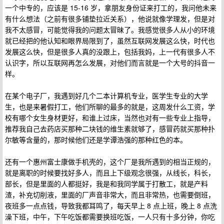
一个中专的，应该是 15-16 岁，拿朋友身份证来打工的，我问他未来
有什么想法（之前有很多铺垫拉近关系），他说就像学理发，但是对
我不太感冒，可能觉得我的问题太冒昧了。我感觉很多人从小的环境
就已经把的他认知和眼界局限到了，虽然互联网发展这么快，时代也
发展这么快，但是很多人真的没跟上，包括我妈，上一代有很多人不
认识字，所以互联网再怎么发展，对他们而言就是一个大号的抖音一
样。
在某个电子厂，我遇到好几个二本计算机专业，医学生专业的大学
生，也是来暑假打工，他们所聊的最多的就是，这周发什么工资，学
校有哪个女生身材更好，和谁上过床，当然也对有一些专业上指导，
推荐我自己去药店买那种二块钱的维生素就够了，感冒药就买那种扑
尔敏等含量的，那时候他们还是学谭浩强的那种红色的本。
还有一个惠州富士康做手机壳的，这个厂是我所遇到的相当正规的，
就是离职的时候要找好多人，而且上下级观念很强，从线长，科长，
部长，但是里面的人都挺好，我是和我同学属于打散工，就是产料
渣，补充切削液，里面的厂声音非常大，而且非常热，也需要倒班，
夜班多一点点钱，导致我都耳鸣了，每天早上 8 点上班，晚上 8 点洗
澡下班，中午，下午吃饭都需要换班吃饭，一人只有十多分钟，你吃