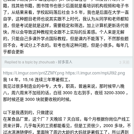
籍，找其他书籍，图书馆书也很少后面就是看培训机构视频和电子书
了，从结果来看，学校起码落后社会 3-5 年，我也是后面在大学一直
自学，这种题目老师也说其实跟不上时代，我认为从同学和老师都知
道，但是考试是就是这样，需要稳定和筛选，加上计算机更新迭代很
快，所以会导致这种教程完全跟不上实际的反差感。个人来是无解
的，只能自己多课外学点国际教程，但是课内不能落下，不然那些题
目不会，考试分上不去的。软考也有这种问题，但是小很多。每年几
乎都会更新
Replied to a topic by zhouhuab
好多苦人
3 天前
›
https://i.imgur.com/pntZZMY.png
https://i.imgur.com/mptJI92.png
我 14 年，15,16 连续三年寒暑假工，
我见过很多制造业的中专，大专，职高，普遍来说，那时候早八晚
八，周六周末不加班的话，白班 3000 左右到手，夜班 3200-3300 ，
那时候还是 3000 块就要收税的时候。
以下是我遇到的，只做建议
在某食品厂里，这个厂 7 天晚班 7 天白班，每个月根据你岗位产线工
资来计算，几乎每天的工资都能看见，但是工资很少，2000 多块，不
过冰淇淋随便吃，里面除了周边大龄的大妈就是暑假工了，所以遇到