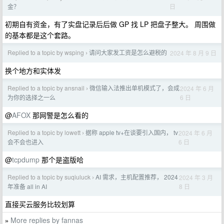
日
金？
初期自有资金，有了实盘记录后后做 GP 找 LP 把盘子整大。 周围做
的基本都是这个套路。
Replied to a topic by wsping
请问大家发工资是怎么避税的
2024 年 8 月 9 日
›
换个地方和实体发
Replied to a topic by ansnail
微信输入法推出单机模式了，会成
2024 年 6 月
›
6 日
为你的选择之一么
@
AFOX
那网警是怎么看的
Replied to a topic by lowett
据称 apple tv+在谈要引入国内， tv
2024 年 6 月
›
6 日
会不会也进入
@
tcpdump
那个是盗版哈
Replied to a topic by suqiuluck
AI 需求，主机配置推荐， 2024
2024 年 3 月
›
8 日
年准备 all in AI
直接买云服务比较划算
More replies by fannas
»