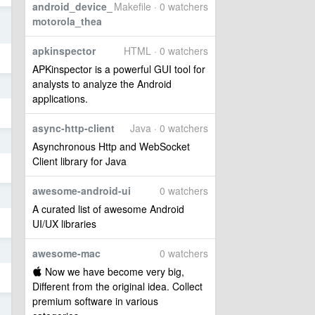
android_device_
Makefile · 0 watchers
8
motorola_thea
apkinspector
HTML · 0 watchers
APKinspector is a powerful GUI tool for
analysts to analyze the Android
5
applications.
async-http-client
Java · 0 watchers
2
Asynchronous Http and WebSocket
Client library for Java
awesome-android-ui
0 watchers
5
A curated list of awesome Android
UI/UX libraries
3
awesome-mac
0 watchers
 Now we have become very big,
Different from the original idea. Collect
premium software in various
3