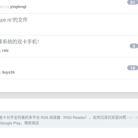
51
ied by
yingfengi
pe.rs”的文件
译系统的双卡手机！
5
by
raiz
16
by
liuys36
功能十分齐全完善的多平台 RSS 阅读器（RSS Reader），支持沉浸式双语对照
Feb 1
ogle Play，微软商店