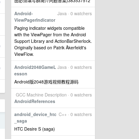
由必须填写群简介问题答案)383537512
Android-
Java · 0 watchers
ViewPagerIndicator
Paging indicator widgets compatible
with the ViewPager from the Android
Support Library and ActionBarSherlock.
Originally based on Patrik Åkerfeldt's
ViewFlow.
Android2048GameL
Java · 0 watchers
esson
Android版2048游戏视频教程源码
GCC Machine Description · 0 watchers
AndroidReferences
android_device_htc
C++ · 0 watchers
8
_saga
HTC Desire S (saga)