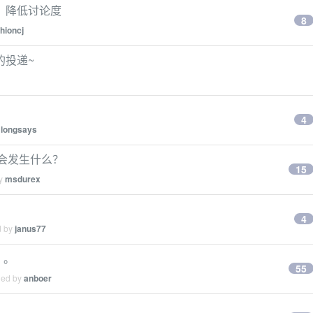
，降低讨论度
8
hioncj
的投递~
4
y
longsays
 线连接会发生什么？
15
by
msdurex
4
d by
janus77
。。
55
ied by
anboer