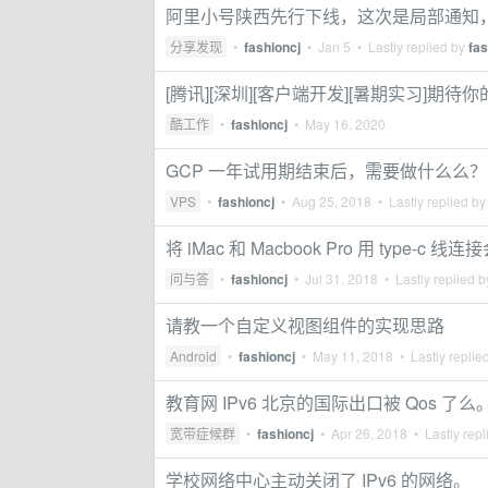
阿里小号陕西先行下线，这次是局部通知
分享发现
•
fashioncj
•
Jan 5
• Lastly replied by
fas
[腾讯][深圳][客户端开发][暑期实习]期待你
酷工作
•
fashioncj
•
May 16, 2020
GCP 一年试用期结束后，需要做什么么？
VPS
•
fashioncj
•
Aug 25, 2018
• Lastly replied b
将 iMac 和 Macbook Pro 用 type-c
问与答
•
fashioncj
•
Jul 31, 2018
• Lastly replied 
请教一个自定义视图组件的实现思路
Android
•
fashioncj
•
May 11, 2018
• Lastly replie
教育网 IPv6 北京的国际出口被 Qos 了么
宽带症候群
•
fashioncj
•
Apr 26, 2018
• Lastly repl
学校网络中心主动关闭了 IPv6 的网络。