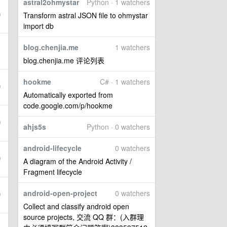
astral2ohmystar
Python · 1 watchers
Transform astral JSON file to ohmystar
import db
blog.chenjia.me
1 watchers
blog.chenjia.me 评论列表
hookme
C# · 1 watchers
Automatically exported from
code.google.com/p/hookme
ahjs5s
Python · 0 watchers
android-lifecycle
0 watchers
A diagram of the Android Activity /
Fragment lifecycle
android-open-project
0 watchers
Collect and classify android open
source projects, 交流 QQ 群：(入群理