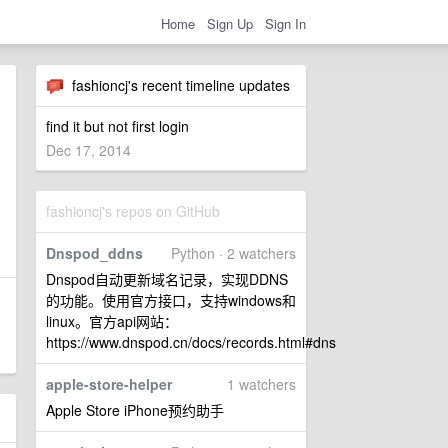
Home
Sign Up
Sign In
fashioncj's recent timeline updates
find it but not first login
Dec 17, 2014
fashioncj's repos on GitHub
Dnspod_ddns
Python · 2 watchers
Dnspod自动更新域名记录，实现DDNS
的功能。使用官方接口，支持windows和
linux。官方api网站：
https://www.dnspod.cn/docs/records.html#dns
apple-store-helper
1 watchers
Apple Store iPhone预约助手