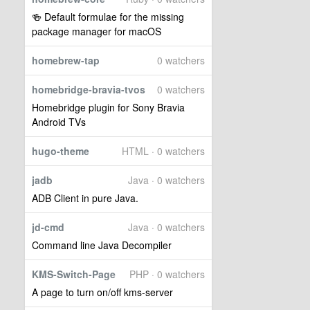
🍻 Default formulae for the missing
package manager for macOS
homebrew-tap
0 watchers
homebridge-bravia-tvos
0 watchers
Homebridge plugin for Sony Bravia
Android TVs
hugo-theme
HTML · 0 watchers
jadb
Java · 0 watchers
ADB Client in pure Java.
jd-cmd
Java · 0 watchers
Command line Java Decompiler
KMS-Switch-Page
PHP · 0 watchers
A page to turn on/off kms-server