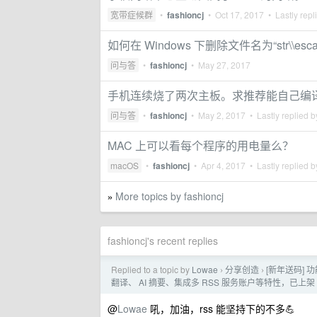
宽带症候群
•
fashioncj
•
Oct 17, 2017
• Lastly repl
如何在 Windows 下删除文件名为“str\\esca
问与答
•
fashioncj
•
May 27, 2017
手机连续烧了两次主板。求推荐能自己编
问与答
•
fashioncj
•
May 2, 2017
• Lastly replied 
MAC 上可以看每个程序的用电量么？
macOS
•
fashioncj
•
Apr 4, 2017
• Lastly replied 
More topics by fashioncj
»
fashioncj's recent replies
Replied to a topic by
Lowae
分享创造
[新年送码] 
›
›
翻译、 AI 摘要、集成多 RSS 服务账户等特性，已上架 Go
@
Lowae
吼，加油，rss 能坚持下的不多💪