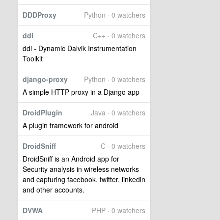
DDDProxy
Python · 0 watchers
ddi
C++ · 0 watchers
ddi - Dynamic Dalvik Instrumentation
Toolkit
django-proxy
Python · 0 watchers
A simple HTTP proxy in a Django app
DroidPlugin
Java · 0 watchers
A plugin framework for android
DroidSniff
C · 0 watchers
DroidSniff is an Android app for
Security analysis in wireless networks
and capturing facebook, twitter, linkedin
and other accounts.
DVWA
PHP · 0 watchers