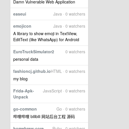
Damn Vulnerable Web Application
easeui
Java · 0 watchers
emojicon
Java · 0 watchers
A library to show emoji in TextView,
EditText (like WhatsApp) for Android
EuroTruckSimulator2
0 watchers
personal data
fashioncj.github.io
HTML · 0 watchers
my blog
Frida-Apk-
JavaScript · 0 watchers
Unpack
go-common
Go · 0 watchers
哔哩哔哩 bilibili 网站后台工程 源码
homebrew-core
Ruby · 0 watchers