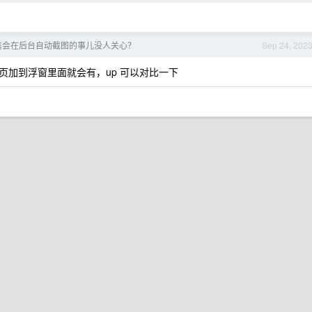
微信会在后台自动截图的事儿没人关心？
Sep 24, 202
页加到浮窗里面就会有，up 可以对比一下