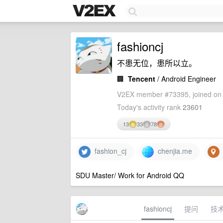
fashioncj
不患无位，患所以立。
🏢
Tencent
/ Android Engineer
V2EX member #73395, joined on 
Today's activity rank
23601
13
33
78
fashion_cj
chenjia.me
SDU Master/ Work for Android QQ
fashioncj
提问
技