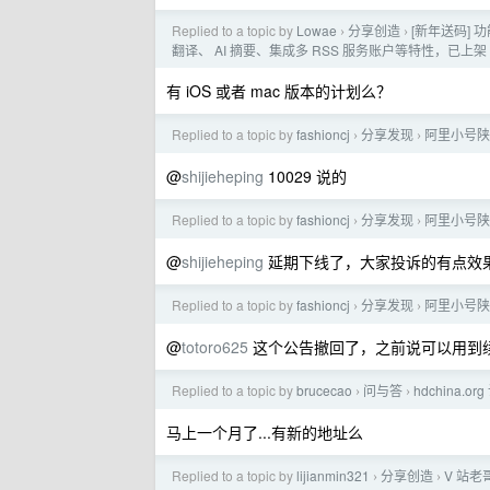
Replied to a topic by
Lowae
分享创造
[新年送码] 
›
›
翻译、 AI 摘要、集成多 RSS 服务账户等特性，已上架 Go
有 iOS 或者 mac 版本的计划么？
Replied to a topic by
fashioncj
分享发现
阿里小号陕
›
›
@
shijieheping
10029 说的
Replied to a topic by
fashioncj
分享发现
阿里小号陕
›
›
@
shijieheping
延期下线了，大家投诉的有点效果
Replied to a topic by
fashioncj
分享发现
阿里小号陕
›
›
@
totoro625
这个公告撤回了，之前说可以用到
Replied to a topic by
brucecao
问与答
hdchina.o
›
›
马上一个月了...有新的地址么
Replied to a topic by
lijianmin321
分享创造
V 站老
›
›