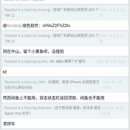
Replied to a topic by xinJang
咨询广东移动公网宽带 200 下
2021 年 3 月 18
›
日
100 上
@
xinJang
绿色软件：cHVuZ2FhZ2lu
Replied to a topic by xinJang
咨询广东移动公网宽带 200 下
2021 年 3 月 17
›
日
100 上
同在中山，留个小黄鱼呗，没搜到
Replied to a topic by quella
M1 MBA 推荐个扩展坞
2021 年 3 月 13 日
›
kil
Replied to a topic by CNN
村通网，原来 iPhone 长按底部空
2021 年 3 月
›
12 日
白处可以移动光标
然而闲鱼上不能用，双击状态栏返回顶部，闲鱼也不能用
Replied to a topic by shwintan
迫于想试用 健身+ 现寻求 美区
2020 年 12 月
›
15 日
Apple One 的车！
求拼车