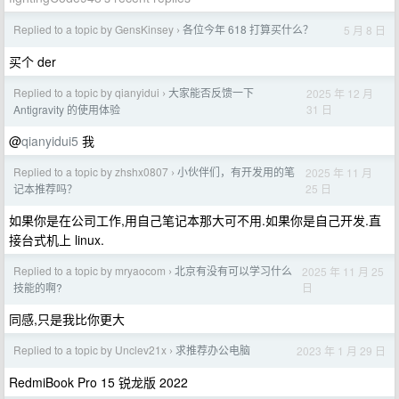
Replied to a topic by GensKinsey
各位今年 618 打算买什么？
5 月 8 日
›
买个 der
Replied to a topic by qianyidui
大家能否反馈一下
2025 年 12 月
›
31 日
Antigravity 的使用体验
@
qianyidui5
我
Replied to a topic by zhshx0807
小伙伴们，有开发用的笔
2025 年 11 月
›
25 日
记本推荐吗？
如果你是在公司工作,用自己笔记本那大可不用.如果你是自己开发.直
接台式机上 linux.
Replied to a topic by mryaocom
北京有没有可以学习什么
2025 年 11 月 25
›
日
技能的啊?
同感,只是我比你更大
Replied to a topic by Unclev21x
求推荐办公电脑
2023 年 1 月 29 日
›
RedmiBook Pro 15 锐龙版 2022