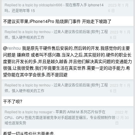
Replied to a topic by oldcaptain666
现在推荐入手 iphone14
2023 年 1 月
›
6 日
吗，还是明年等 15
不建议买苹果,iPhone14Pro 陷烧屏门事件 开始走下坡路了
Replied to a topic by renhou
过来人建议各位前后端 [软件] 工程
2023 年 1 月
›
6 日
师，慎入硬件相关的工作
@
renhou
我是原先干硬件售后安装的,然后转的开发.我感觉你的主要
问题是 嫌麻烦 或者叫不感兴趣.当深入之后,其实挺好的.硬件的职业长
度要比开发长的多,并且是越久越香.并且他们解决真实问题的变通能力
很强,让我很受教.我们毕竟要生活在真实世界.需要一定的动手能力.希
望你能在其中学会很多,而不是回避
Replied to a topic by renhou
过来人建议各位前后端 [软件] 工程
2023 年 1 月
›
6 日
师，慎入硬件相关的工作
干不了呗?
Replied to a topic by nosugar
苹果的 ARM M 系列芯片似乎在
2022 年
›
12 月 30
CPU、GPU 性能方面逐渐被竞争对手超越甚至碾压，专业视频制作领
日
域也逐渐失势
希望一切从性价比方面考虑.