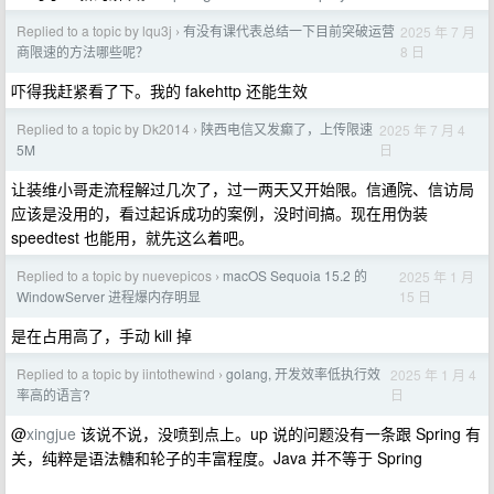
Replied to a topic by lqu3j
有没有课代表总结一下目前突破运营
2025 年 7 月
›
8 日
商限速的方法哪些呢？
吓得我赶紧看了下。我的 fakehttp 还能生效
Replied to a topic by Dk2014
陕西电信又发癫了，上传限速
2025 年 7 月 4
›
日
5M
让装维小哥走流程解过几次了，过一两天又开始限。信通院、信访局
应该是没用的，看过起诉成功的案例，没时间搞。现在用伪装
speedtest 也能用，就先这么着吧。
Replied to a topic by nuevepicos
macOS Sequoia 15.2 的
2025 年 1 月
›
15 日
WindowServer 进程爆内存明显
是在占用高了，手动 kill 掉
Replied to a topic by iintothewind
golang, 开发效率低执行效
2025 年 1 月 4
›
日
率高的语言?
@
xingjue
该说不说，没喷到点上。up 说的问题没有一条跟 Spring 有
关，纯粹是语法糖和轮子的丰富程度。Java 并不等于 Spring