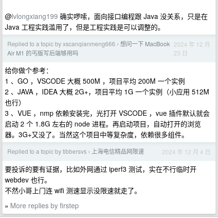
@
lvlongxiang199
确实啰嗦，面向接口编程跟 Java 没关系，只是在
Java 工程实践滥用了，但是工程实践是可以调整的。
Replied to a topic by xscanqianmeng666
想问一下 MacBook
2024 年 12 月
›
23 日
Air M1 的丐版写后端够用吗
给你做个参考：
1 、GO ，VSCODE 大概 500M ，项目平均 200M 一个实例
2 、JAVA ，IDEA 大概 2G+，项目平均 1G 一个实例（小应用 512M
也行）
3 、VUE ，nmp 依赖安装完，光打开 VSCODE ，vue 插件默认就会
启动 2 个 1.8G 左右的 node 进程。再启动项目，自动打开的浏览
器。3G+又没了。当然这个项目中等复杂度，依赖很多组件。
Replied to a topic by tibbersvs
上海电信精品网限速
2024 年 12 月 4 日
›
要投诉的要有证据，比如外网通过 iperf3 测试，实在不行临时开
webdev 也行。
不然小哥上门连 wifi 测速显示没限速就走了。
More replies by firstep
»