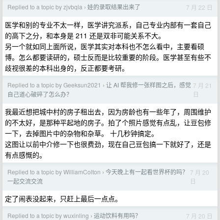
Replied to a topic by zjvbqla
娃的录取结果出来了
7 月 22 日
›
医学和别的专业不太一样，医学讲究派系，自己专业内部有一套自己
的高下之分，和本身是 211 还是双非可能关系不大。
另一个就如同上面所说，医学其实对本科也不怎么看中，主要看硕
博。怎么都要读研的，硕士反而是比较重要的阶段。医学甚至有些不
歧视很差的本科出身的，反正都要考研。
Replied to a topic by Geeksun2021
让 AI 帮我修一张样图之后，感觉
7 月 21
›
日
自己道心破碎了怎么办？
我最近想把城中村的房子租出去，因为房龄也有一些年了，周围维护
的不太好，是那种平起地的房子。拍了个照片感觉有点乱，让豆包修
一下，去掉图片中的杂物和杂草。 十几秒钟搞定。
这图让以前中介修一下也很费劲，现在自己豆包搞一下就好了，还是
有点感慨的。
Replied to a topic by WilliamColton
今天晚上有一起看世界杯的吗？
7 月 20
›
日
一起交流交流
定了闹表没起来，只赶上最后一点点。
Replied to a topic by wuxinling
运动饮料有用吗？
7 月 20 日
›