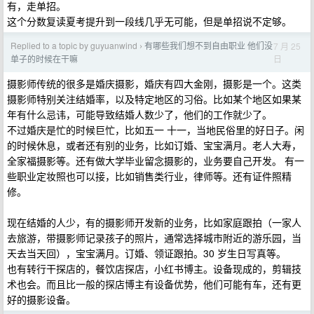
有，走单招。
这个分数复读夏考提升到一段线几乎无可能，但是单招说不定够。
Replied to a topic by guyuanwind
有哪些我们想不到自由职业 他们没
7 月 25
›
日
单子的时候在干嘛
摄影师传统的很多是婚庆摄影，婚庆有四大金刚，摄影是一个。这类
摄影师特别关注结婚率，以及特定地区的习俗。比如某个地区如果某
年有什么忌讳，可能导致结婚人数少了，他们的工作就少了。
不过婚庆是忙的时候巨忙，比如五一 十一，当地民俗里的好日子。闲
的时候休息，或者还有别的业务，比如订婚、宝宝满月。老人大寿，
全家福摄影等。还有做大学毕业留念摄影的，业务要自己开发。 有一
些职业定妆照也可以接，比如销售类行业，律师等。还有证件照精
修。
现在结婚的人少，有的摄影师开发新的业务，比如家庭跟拍（一家人
去旅游，带摄影师记录孩子的照片，通常选择城市附近的游乐园，当
天去当天回），宝宝满月。订婚、领证跟拍。30 岁生日写真等。
也有转行干探店的，餐饮店探店，小红书博主。设备现成的，剪辑技
术也会。而且比一般的探店博主有设备优势，他们可能有车，还有更
好的摄影设备。