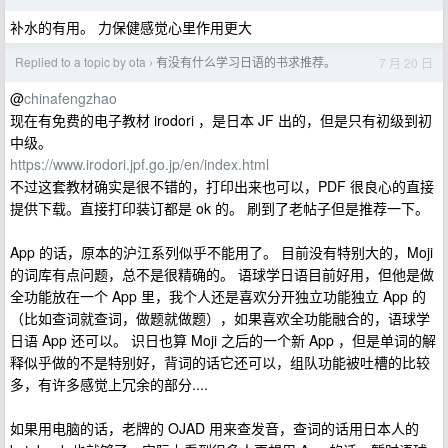
补水的有用。 力保健感觉心里作用更大
Replied to a topic by ota
有没有什么学习日语的书求推荐。
7 月 20 日
›
@
chinafengzhao
现在有免费的电子教材 irodori ，是日本 JF 出的，但是只有初级到初
中级。
https://www.irodori.jpf.go.jp/en/index.html
不过这套教材确实是很不错的，打印出来也可以，PDF 很良心的直接
提供下载。直接打印装订都是 ok 的。 刷到了老帖子但是推荐一下。
App 的话，原本的沪江系列似乎不能用了。 目前没有特别大的，Moji
的词库有点问题，总不是很精确的。 语球学日语目前好用，但他是做
全功能放在一个 App 里，我个人还是喜欢分开独立功能独立 App 的
（比如查词就查词，做题就做题），如果喜欢全功能融合的，语球学
日语 App 还可以。 识日也算 Moji 之后的一个新 App ，但是单词的解
释似乎做的不是特别好，背词的话它还可以，组队功能被吐槽的比较
多，有许多感觉上冗余的部分....
如果用电脑的话，老牌的 OJAD 用来查发音，查词的话用日本人的