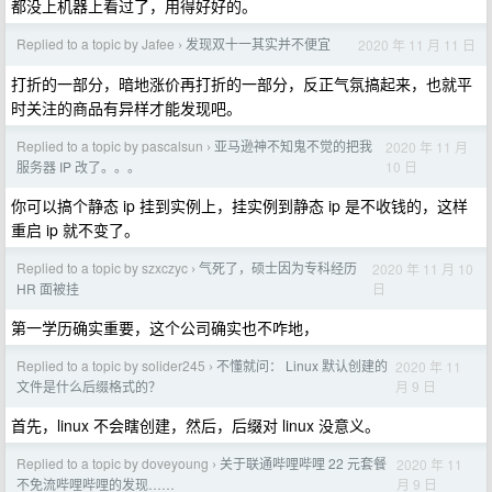
都没上机器上看过了，用得好好的。
Replied to a topic by Jafee
发现双十一其实并不便宜
2020 年 11 月 11 日
›
打折的一部分，暗地涨价再打折的一部分，反正气氛搞起来，也就平
时关注的商品有异样才能发现吧。
Replied to a topic by pascalsun
亚马逊神不知鬼不觉的把我
2020 年 11 月
›
10 日
服务器 IP 改了。。。
你可以搞个静态 ip 挂到实例上，挂实例到静态 ip 是不收钱的，这样
重启 ip 就不变了。
Replied to a topic by szxczyc
气死了，硕士因为专科经历
2020 年 11 月 10
›
日
HR 面被挂
第一学历确实重要，这个公司确实也不咋地，
Replied to a topic by solider245
不懂就问： Linux 默认创建的
2020 年 11
›
月 9 日
文件是什么后缀格式的？
首先，linux 不会瞎创建，然后，后缀对 linux 没意义。
Replied to a topic by doveyoung
关于联通哔哩哔哩 22 元套餐
2020 年 11
›
月 9 日
不免流哔哩哔哩的发现……