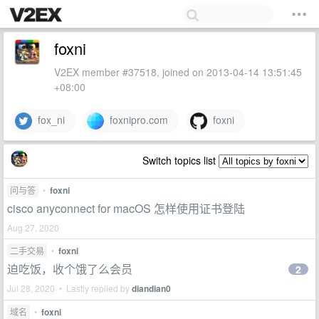
foxni
V2EX member #37518, joined on 2013-04-14 13:51:45
+08:00
fox_ni
foxnipro.com
foxni
Switch topics list
问与答
•
foxni
cisco anyconnect for macOS 怎样使用证书登陆
Aug 27, 2020
二手交易
•
foxni
迫吃饭，收个饿了么会员
2
Jul 28, 2020 • Lastly replied by
diandian0
域名
•
foxni