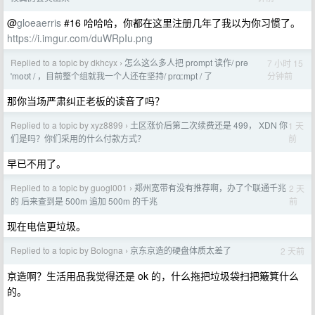
@
gloeaerris
#16 哈哈哈，你都在这里注册几年了我以为你习惯了。
https://i.imgur.com/duWRpIu.png
Replied to a topic by dkhcyx
怎么这么多人把 prompt 读作/ prə
7 小时 15
›
分钟前
ˈmoʊt / ，目前整个组就我一个人还在坚持/ prɑːmpt / 了
那你当场严肃纠正老板的读音了吗？
Replied to a topic by xyz8899
土区涨价后第二次续费还是 499， XDN 你
1 天
›
前
们是吗？你们采用的什么付款方式？
早已不用了。
Replied to a topic by guogl001
郑州宽带有没有推荐啊，办了个联通千兆
2 天
›
前
的 后来查到是 500m 追加 500m 的千兆
现在电信更垃圾。
Replied to a topic by Bologna
京东京造的硬盘体质太差了
2 天前
›
京造啊？生活用品我觉得还是 ok 的，什么拖把垃圾袋扫把簸箕什么
的。