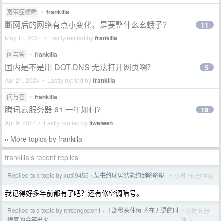
宽带症候群
•
frankilla
断网后的网络有点小变化，是要整什么幺蛾子？
11
May 11, 2024 • Lastly replied by
frankilla
问与答
•
frankilla
国内是不是用 DOT DNS 无法打开网页啊？
5
Apr 21, 2024 • Lastly replied by
frankilla
问与答
•
frankilla
腾讯云服务器 61 一年如何？
18
Apr 9, 2024 • Lastly replied by
liweiwen
More topics by frankilla
»
frankilla's recent replies
Replied to a topic by xut09455
某书约球居然能约到咯咯哒
6 小时 58 分钟前
›
我记得好多年前都有了吧？还有修空调暗号。
Replied to a topic by mrsongopen1
干部带头休假 人在无语的时
7 小时 6 分
›
钟前
候真的会笑出来