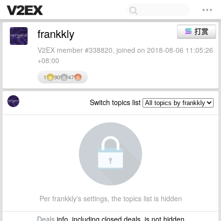
frankkly
打赏
V2EX member #338820, joined on 2018-08-06 11:05:26
+08:00
1
90
47
Switch topics list
Per frankkly's settings, the topics list is hidden
Deals
info, including closed deals, is not hidden