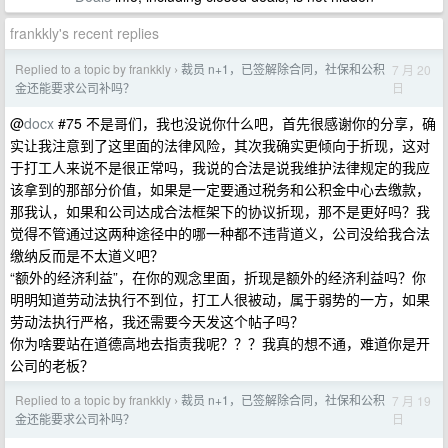
frankkly's recent replies
Replied to a topic by frankkly
裁员 n+1，已签解除合同，社保和公积
7 月 20
›
日
金还能要求公司补吗？
@
docx
#75 不是哥们，我也没说你什么吧，首先很感谢你的分享，确
实让我注意到了这里面的法律风险，其次我确实更倾向于折现，这对
于打工人来说不是很正常吗，我说的合法是说我维护法律规定的我应
该拿到的那部分价值，如果是一定要通过税务和公积金中心去缴款，
那我认，如果和公司达成合法框架下的协议折现，那不是更好吗？我
觉得不管通过这两种途径中的哪一种都不违背道义，公司没给我合法
缴纳反而是不太道义吧？
“额外的经济利益”，在你的观念里面，折现是额外的经济利益吗？你
明明知道劳动法执行不到位，打工人很被动，属于弱势的一方，如果
劳动法执行严格，我还需要今天发这个帖子吗？
你为啥要站在道德高地去指责我呢？？？我真的想不通，难道你是开
公司的老板？
Replied to a topic by frankkly
裁员 n+1，已签解除合同，社保和公积
7 月 19
›
日
金还能要求公司补吗？