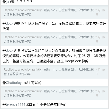
@
jjx
#51 ？？？？？
Replied to a topic by frankkly
裁员 n+1，已签解除合同，社保和公积
7 月 19
›
日
金还能要求公司补吗？
@
docx
#69 啊？我这敲诈啥了，公司没按法律给我交，我要求补偿违
法吗
Replied to a topic by frankkly
裁员 n+1，已签解除合同，社保和公积
7 月 19
›
日
金还能要求公司补吗？
@
docx
#18 其实公积金这个我百分百能拿到，社保那个我只能说是我
谈判的筹码，公司要补缴的话还需要交滞纳金，约在 28 万 – 35 万元
之间，甚至可能更高，已远超本金，这是 DeepSeek 算的
Replied to a topic by frankkly
裁员 n+1，已签解除合同，社保和公积
7 月 19
›
日
金还能要求公司补吗？
@
Chatterleys
#21 可以的
Replied to a topic by frankkly
裁员 n+1，已签解除合同，社保和公积
7 月 19
›
日
金还能要求公司补吗？
@
terence4444
#22 n+1 不是最基本的吗？