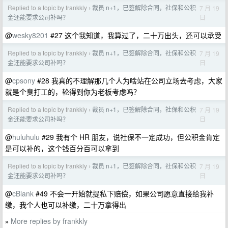
Replied to a topic by frankkly
裁员 n+1，已签解除合同，社保和公积
7 月 19
›
日
金还能要求公司补吗？
@
wesky8201
#27 这个我知道，我算过了，二十万出头，还可以承受
Replied to a topic by frankkly
裁员 n+1，已签解除合同，社保和公积
7 月 19
›
日
金还能要求公司补吗？
@
cpsony
#28 我真的不理解那几个人为啥站在公司立场去考虑，大家
就是个臭打工的，轮得到你为老板考虑吗？
Replied to a topic by frankkly
裁员 n+1，已签解除合同，社保和公积
7 月 19
›
日
金还能要求公司补吗？
@
huluhulu
#29 我有个 HR 朋友，说社保不一定成功，但公积金肯定
是可以补的，这个钱百分百可以拿到
Replied to a topic by frankkly
裁员 n+1，已签解除合同，社保和公积
7 月 19
›
日
金还能要求公司补吗？
@
cBlank
#49 不会一开始就提私下赔偿，如果公司愿意直接给我补
缴，我个人也可以补缴，二十万拿得出
More replies by frankkly
»