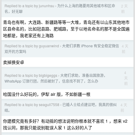
Replied to a topic by jununhsu
为什么上海的路要用其他城市和区命
2 天
›
前
名，好无聊
青岛也有啊，大连路、新疆路等等一大堆，青岛还有以山东其他地市
区县命名的，比如冠县路、肥城路，至于以地名命名的那不是全国遍
地都是，我老家还有上海路
Replied to a topic by guyuanwind
大佬们求教 iPhone 有安全稳定微信
4 天
›
前
双开的方案吗
卖掉换安卓
4
Replied to a topic by bigbigeggs
大佬们求助，准备出国旅游，
›
天
WhatsApp 订旅行团，然后被封了，信息找不到了，怎么办
前
哈国没什么好玩的，伊犁 air 版，不如新疆一根
Replied to a topic by seagull7558
已婚人士给点建议吧，我真的很纠
4 天
›
前
结。
你建模究竟有多好？有动摇的想法说明你根本就不喜欢 1 ，想来 v2
找认同，那我只能说别耽误人家 1 这么好的人了