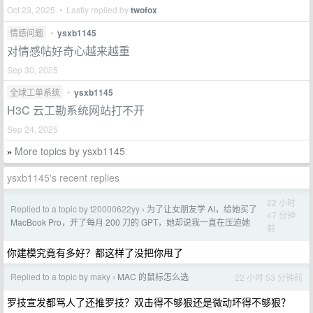
Oct 23, 2025 • Lastly replied by
twofox
情感问题
•
ysxb1145
对情感帖好奇心越来越重
Sep 30, 2025
全球工单系统
•
ysxb1145
H3C 云工勘系统网站打不开
Sep 24, 2025
More topics by ysxb1145
»
ysxb1145's recent replies
22 小时
Replied to a topic by t20000622yy
为了让女朋友学 AI，给她买了
›
47 分钟
MacBook Pro，开了每月 200 刀的 GPT，她却说我一直在压迫她
前
你建模究竟有多好？都这样了没把你甩了
Replied to a topic by maky
MAC 的鼠标怎么选
22 小时 53 分钟前
›
罗技宣发都骂人了还推罗技？双击得不够狠还是微动坏得不够狠？