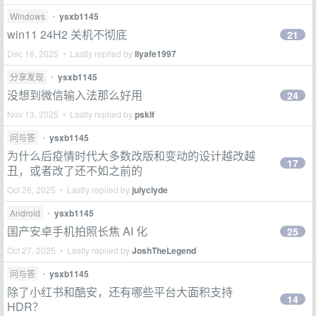
Windows
•
ysxb1145
win11 24H2 关机不彻底
21
Dec 16, 2025 • Lastly replied by
liyafe1997
分享发现
•
ysxb1145
没想到微信输入法那么好用
24
Nov 13, 2025 • Lastly replied by
psklf
问与答
•
ysxb1145
为什么后疫情时代大多数改版和变动的设计越改越
17
丑，或者改了还不如之前的
Oct 26, 2025 • Lastly replied by
julyclyde
Android
•
ysxb1145
国产安卓手机拍照长焦 AI 化
25
Oct 27, 2025 • Lastly replied by
JoshTheLegend
问与答
•
ysxb1145
除了小红书和酷安，还有哪些平台大面积支持
14
HDR？