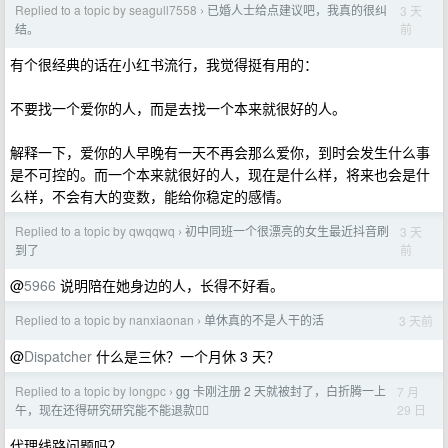
Replied to a topic by seagull7558
已婚人士给点建议吧，我真的很纠
3 天
›
前
结。
有个很经典的话在小红书流行，我觉得挺有用的：
不要找一个爱你的人，而是去找一个本来就很好的人。
解释一下，爱你的人早晚有一天不再会那么爱你，到时会发生什么事
是不可控的。而一个本来就很好的人，现在是什么样，将来也会是什
么样，不会有大的变数，能给你稳定的感情。
Replied to a topic by qwqqwq
初中同班一个很漂亮的女生最近抖音刷
3 天
›
前
到了
@
5966
说明陪在她身边的人，长得不好看。
Replied to a topic by nanxiaonan
单休真的不是人干的活
3 天前
›
@
Dispatcher
什么是三休？一个月休 3 天？
Replied to a topic by longpc
gg 卡刚注册 2 天就被封了，白折腾一上
7 月
›
29 日
午，现在还得研究研究能不能退款🙂‍↔️
代理线路问题吗？