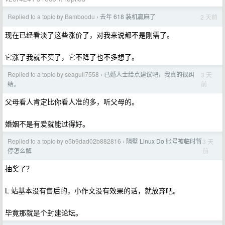
Replied to a topic by Bamboodu
去年 618 装机赢麻了
2 天前
›
现在已经看淡了这些涨价了，对我来说都不是刚需了。
它涨了我就不买了，它不降了也不多想了。
Replied to a topic by seagull7558
已婚人士给点建议吧，我真的很纠
3 天
›
前
结。
父母看人肯定比你看人准的多，听父母的。
婚姻不是有爱就能过得好。
Replied to a topic by e5b9dad02b882816
隔壁 Linux Do 账号被临时暂
3 天
›
前
停怎么解
抽奖了？
L 站基本没有售后的，小作文没有效果的话，就放弃吧。
毕竟那就是个封建论坛。