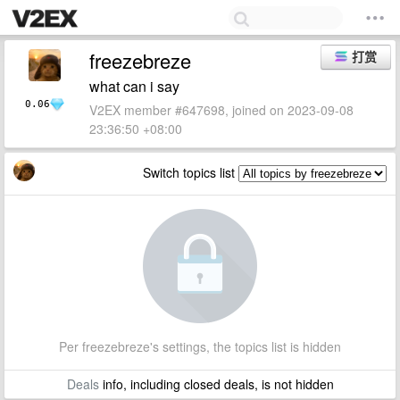
freezebreze
打赏
what can i say
0.06
V2EX member #647698, joined on 2023-09-08
23:36:50 +08:00
Switch topics list
Per freezebreze's settings, the topics list is hidden
Deals
info, including closed deals, is not hidden