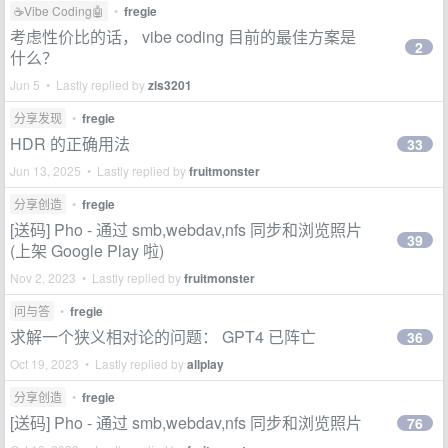
☕Vibe Coding🤖
•
fregie
考虑性价比的话， vibe coding 目前的最佳方案是
2
什么？
Jun 5 • Lastly replied by
zls3201
分享发现
•
fregie
HDR 的正确用法
33
Jun 13, 2025 • Lastly replied by
fruitmonster
分享创造
•
fregie
[送码] Pho - 通过 smb,webdav,nfs 同步和浏览照片
39
(上架 Google Play 啦)
Nov 2, 2023 • Lastly replied by
fruitmonster
问与答
•
fregie
求解一个狭义相对论的问题： GPT4 已阵亡
36
Oct 19, 2023 • Lastly replied by
allplay
分享创造
•
fregie
[送码] Pho - 通过 smb,webdav,nfs 同步和浏览照片
76