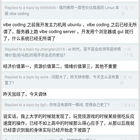
Replied to a topic by hihihihihi
强烈推荐一款性价比极高的 Linux 本
7 月 17
›
日
搞 vibe coding
vibe coding 之前我开发主力机用 ubuntu ，vibe coding 之后已经无所
谓了，服务器上跑 vibe coding server ，开发用个浏览器或 gui 就行
了，什么系统已经无所谓了
Replied to a topic by zhengfan2016
ai 时代，是不是会给领导提供情
7 月
›
17 日
绪价值(拍马屁)的程序员会走的更远？
经济价值第一，资源价值第二，情绪价值第三，其他不重要
Replied to a topic by sohk
问题大了，昨天拼命瞪，今天怎么没有重
7 月 16
›
日
置了？
昨天加班了，今天调休
Replied to a topic by tty0
你有没有那样一瞬间, 觉得自己老了?
7 月 8 日
›
说实话，我上大学的时候就发现了，玩竞技游戏的时候某些很吃反应
速度的操作，已经不如上高中的时候那么得心应手了，从那以后我就
已经意识到我的身体实际已经开始走下坡路了