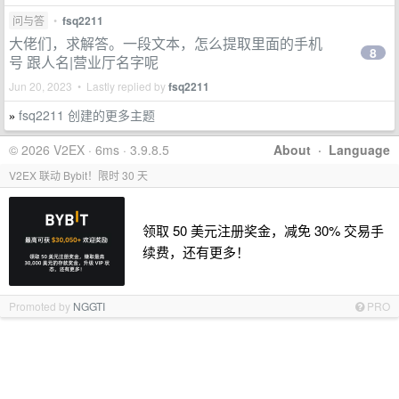
问与答
•
fsq2211
大佬们，求解答。一段文本，怎么提取里面的手机
8
号 跟人名|营业厅名字呢
Jun 20, 2023 • Lastly replied by
fsq2211
fsq2211 创建的更多主题
»
© 2026 V2EX · 6ms · 3.9.8.5
About
·
Language
V2EX 联动 Bybit！限时 30 天
领取 50 美元注册奖金，减免 30% 交易手
续费，还有更多！
Promoted by
NGGTI
PRO