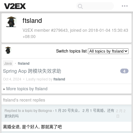
ftsland
V2EX member #279643, joined on 2018-01-04 15:30:43
+08:00
Switch topics list
Java
•
ftsland
Spring Aop 跨模块失效求助
4
Oct 4, 2024 • Lastly replied by
ftsland
More topics by ftsland
»
ftsland's recent replies
Replied to a topic by Bologna
1 月 20 号失业， 2 月 1 号离婚，还有
2 月 2
›
日
更快的吗
离婚全退, 是个好人, 那就离了吧