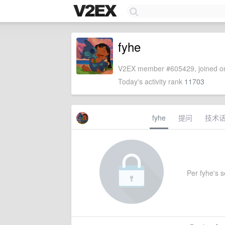
fyhe
V2EX member #605429, joined on
Today's activity rank
11703
fyhe
提问
技术
Per fyhe's se