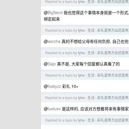
Replied to a topic by
fyhe
生活
彩礼是男方出还是男
›
›
@
BigNerd
我也觉得这个事情本身就是一个形式,
绑定起来
Replied to a topic by
fyhe
生活
彩礼是男方出还是男
›
›
@
aerzha
真的不想给父母有任何负担, 自己也完
Replied to a topic by
fyhe
生活
彩礼是男方出还是男
›
›
@
Sajo
真不是, 大家每个回复都认真看了的
Replied to a topic by
fyhe
生活
彩礼是男方出还是男
›
›
@
fxskyzz
彩礼 10+
Replied to a topic by
fyhe
生活
彩礼是男方出还是男
›
›
@
lueluev
是这样的, 应该对方想着将来有事情家
Replied to a topic by
fyhe
生活
彩礼是男方出还是男
›
›