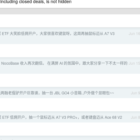
 including closed deals, is not hidden
”股票 ETF 大笑脸低佣开户，大家很喜欢键鼠呀，这周再抽鼠标迈从 A7 V3
Jun 1
 NocoBase 收入再次翻倍。 在满屏 AI 的氛围中，跟大家分享一下不太一样的
Jun 1
两融老倔驴开户巨靠谱，抽一台 JBL GO4 小音箱..户外做个显眼包~~
Jun 
 ETF 低佣开户，抽一个鼠标迈从 A7 V3 PRO+，或者键盘迈从 Ace 68 V2
Jun 