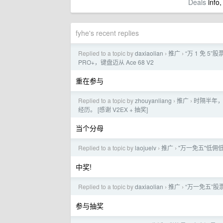
Deals
info,
fyhe's recent replies
Replied to a topic by
daxiaolian
推广
“万 1 免 5
›
›
PRO+，键盘迈从 Ace 68 V2
重在参与
Replied to a topic by
zhouyanliang
推广
时隔半年，
›
›
经历。 [感谢 V2EX + 抽奖]
当个分母
Replied to a topic by
laojuelv
推广
"万一免五"低佣低
›
›
中奖!
Replied to a topic by
daxiaolian
推广
“万一免五”股票
›
›
参与抽奖