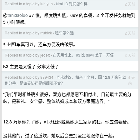
Replied to a topic by iuhiyuh
kimi k3 到底怎么样
2 天前
›
@
tanxiaoluo
#7 慢，额度确实低，699 的套餐，2 个开发任务就跑到
5 小时限额。
Replied to a topic by rrubick
租车怎么选
2 天前
›
神州租车真可以，还车方便没啥破事。
Replied to a topic by jedeft
在实用性上， k3 比 dsv4 差了一万倍
3 天前
›
K3 主要是太慢了 效率太低了
Replied to a topic by 889434
同求建议，相亲 4 个月，因 12.8 万彩礼谈
4 天
›
前
到分手，是该妥协还是婚姻观不合？
“我们平时相处确实很好，双方也都愿意互相付出。目前最主要的分
歧，是彩礼、安全感、整体结婚成本和双方家庭边界。”
12.8 万是你为了她，可以让她脱离她原生家庭的钱，你应该要给。
没其他的，过了这道坎，她以后会更加坚定地跟你在一起。