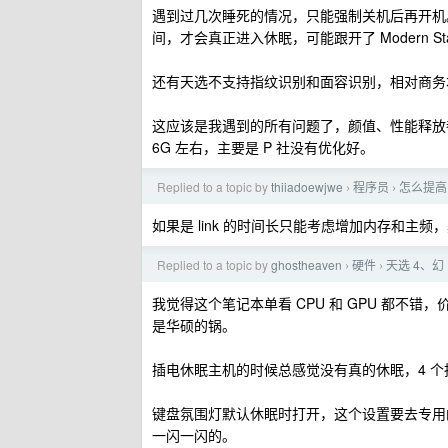
遇到过几次睡死的情况，只能强制关机后再开机
间，才会真正进入休眠，可能跟开了 Modern St
还有天选不支持指纹识别和面容识别，相对商务
这应该是我遇到的所有问题了，颜值、性能释放都不
6G 左右，主要是 P 社没有优化好。
Replied to a topic by
thiiadoewjwe
程序员
怎么提高
›
›
如果是 link 的时间长只能考虑增加内存和主频
Replied to a topic by
ghostheaven
硬件
天选 4、幻 
›
›
我觉得这个笔记本单看 CPU 和 GPU 都
是华硕的锅。
插电休眠主机的时候总感觉没有真的休眠，4 
键盘氛围灯默认休眠时打开，这个设置要去专用
一闪一闪的。