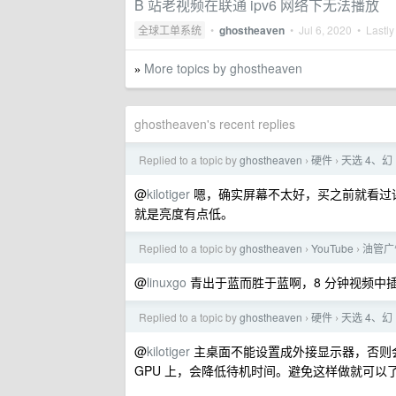
B 站老视频在联通 ipv6 网络下无法播放
全球工单系统
•
ghostheaven
•
Jul 6, 2020
• Lastly
More topics by ghostheaven
»
ghostheaven's recent replies
Replied to a topic by
ghostheaven
硬件
天选 4、幻 
›
›
@
kilotiger
嗯，确实屏幕不太好，买之前就看过
就是亮度有点低。
Replied to a topic by
ghostheaven
YouTube
油管广
›
›
@
linuxgo
青出于蓝而胜于蓝啊，8 分钟视频中
Replied to a topic by
ghostheaven
硬件
天选 4、幻 
›
›
@
kilotiger
主桌面不能设置成外接显示器，否则会
GPU 上，会降低待机时间。避免这样做就可以