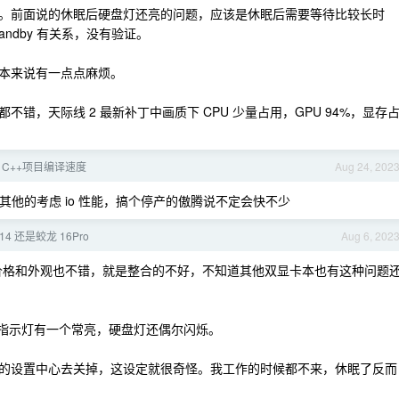
。前面说的休眠后硬盘灯还亮的问题，应该是休眠后需要等待比较长时
andby 有关系，没有验证。
本来说有一点点麻烦。
错，天际线 2 最新补丁中画质下 CPU 少量占用，GPU 94%，显存
 C++项目编译速度
Aug 24, 202
，其他的考虑 io 性能，搞个停产的傲腾说不定会快不少
14 还是蛟龙 16Pro
Aug 6, 202
不错，价格和外观也不错，就是整合的不好，不知道其他双显卡本也有这种问题
个指示灯有一个常亮，硬盘灯还偶尔闪烁。
的设置中心去关掉，这设定就很奇怪。我工作的时候都不来，休眠了反而