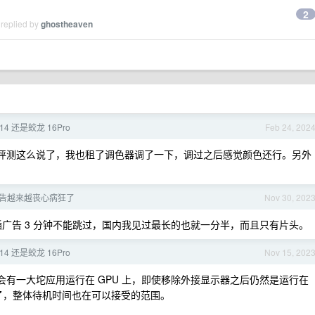
2
 replied by
ghostheaven
14 还是蛟龙 16Pro
Feb 24, 202
评测这么说了，我也租了调色器调了一下，调过之后感觉颜色还行。另外
告越来越丧心病狂了
Nov 30, 202
插广告 3 分钟不能跳过，国内我见过最长的也就一分半，而且只有片头。
14 还是蛟龙 16Pro
Nov 15, 202
有一大坨应用运行在 GPU 上，即使移除外接显示器之后仍然是运行在
了，整体待机时间也在可以接受的范围。