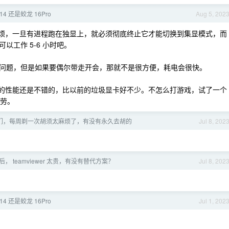
14 还是蛟龙 16Pro
Aug 5, 202
烦，一旦有进程跑在独显上，就必须彻底终止它才能切换到集显模式，而
工作 5-6 小时吧。
问题，但是如果要偶尔带走开会，那就不是很方便，耗电会很快。
卡的性能还是不错的，比以前的垃圾显卡好不少。不怎么打游戏，试了一个
功劳。
们，每周剃一次胡须太麻烦了，有没有永久去胡的
Jul 8, 202
， teamviewer 太贵，有没有替代方案？
Jul 8, 202
14 还是蛟龙 16Pro
Jul 1, 202