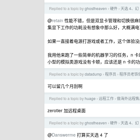
Replied to a topic by
ghostheaven
硬件
天选 4、幻 
›
›
@
retain
性能不错，但是双显卡管理和切换很麻
集显下工作的功耗没有想象中那么好，大概满电可以
如果一直接着电源打游戏或者工作，这个体验没
我用他来跑了一些简单的机器学习的任务，n 
小型的模拟类游戏没有卡顿，应该还是 n 卡的
Replied to a topic by
datadump
程序员
程序员老铁
›
›
可以留几个月刮啊
Replied to a topic by
huage
远程工作
做海外远程售后
›
›
zerotier 加远程桌面
Replied to a topic by
ghostheaven
硬件
天选 4、幻 
›
›
@
Danswerme
打算买天选 4 了