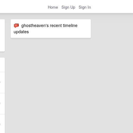
Home
Sign Up
Sign In
ghostheaven's recent timeline
updates