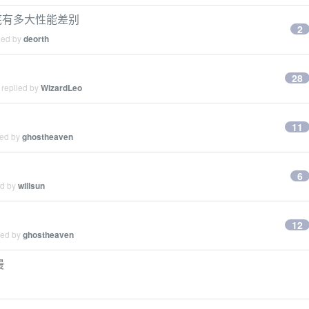
底有多大性能差别
2
ied by
deorth
28
 replied by
WizardLeo
11
ied by
ghostheaven
6
ed by
willsun
12
ied by
ghostheaven
慢