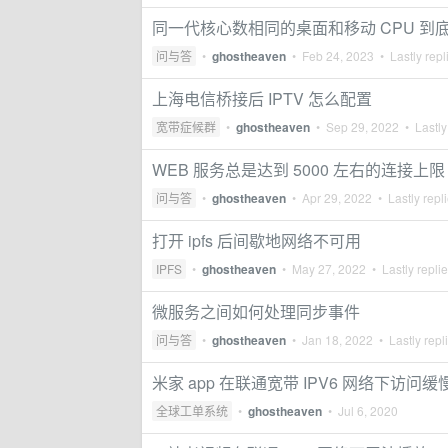
同一代核心数相同的桌面和移动 CPU 到
问与答
•
ghostheaven
•
Feb 24, 2023
• Lastly repl
上海电信桥接后 IPTV 怎么配置
宽带症候群
•
ghostheaven
•
Sep 29, 2022
• Lastly
WEB 服务总是达到 5000 左右的连接上限
问与答
•
ghostheaven
•
Apr 29, 2022
• Lastly repl
打开 ipfs 后间歇地网络不可用
IPFS
•
ghostheaven
•
May 27, 2022
• Lastly repli
微服务之间如何处理同步事件
问与答
•
ghostheaven
•
Jan 18, 2022
• Lastly repl
米家 app 在联通宽带 IPV6 网络下访问缓
全球工单系统
•
ghostheaven
•
Jul 6, 2020