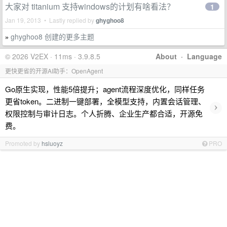
大家对 titanium 支持windows的计划有啥看法？
1
Jan 19, 2013 • Lastly replied by
ghyghoo8
ghyghoo8 创建的更多主题
»
© 2026 V2EX · 11ms · 3.9.8.5
About
·
Language
更快更省的开源AI助手：OpenAgent
Go原生实现，性能5倍提升；agent流程深度优化，同样任务
更省token。二进制一键部署，全模型支持，内置会话管理、
›
权限控制与审计日志。个人折腾、企业生产都合适，开源免
费。
Promoted by
hsluoyz
PRO