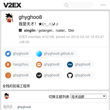
ghyghoo8
我是天才！★(∩_∩)♪♫
🏢
xinglin
/ golanger、ruster、f2er
V2EX member #16198, joined on 2012-02-02 15:53:47
+08:00
ghyghoo8
ghyghoo8.github.io
hangzhou
ghyghoo8
ghyghoo8
ghyghoo8
ghyghoo8
ghyghoo8
全栈的前端工程师
切换主题列表
程序员
•
ghyghoo8