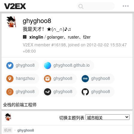
ghyghoo8
我是天才！★(∩_∩)♪♫
🏢
xinglin
/ golanger、ruster、f2er
V2EX member #16198, joined on 2012-02-02 15:53:47
+08:00
ghyghoo8
ghyghoo8.github.io
hangzhou
ghyghoo8
ghyghoo8
ghyghoo8
ghyghoo8
ghyghoo8
全栈的前端工程师
切换主题列表
杭州
•
ghyghoo8