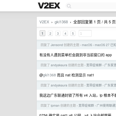
V2EX
gkl1368
全部回复第 1 页 / 共 5 页
›
›
1
2
3
4
5
回复了
Jensond
创建的主题
macOS
macOS 27 
›
›
有没有人遇到菜单栏会跳到非当前窗口的 app
回复了
andyskaura
创建的主题
宽带症候群
广东家宽
›
›
@
gkl1368
而且 nat 检测显示 nat1
回复了
andyskaura
创建的主题
宽带症候群
广东家宽
›
›
我这边广东联通封锁了所有 v4 入站，ip 根本不能 
回复了
ipman
创建的主题
宽带症候群
广州使用联通
›
›
0756 确实是 nat1 v6 公网。v4 入站全部屏蔽， 