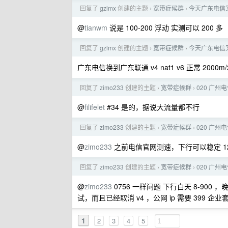
回复了
gzlmx
创建的主题
宽带症候群
今天广东电信又有
›
›
@
tianwm
说是 100-200 浮动 实测可以 200 多
回复了
gzlmx
创建的主题
宽带症候群
今天广东电信又有
›
›
广东电信换到广东联通 v4 nat1 v6 正常 2000m
回复了
zimo233
创建的主题
宽带症候群
020 广州电
›
›
@
filifelet
#34 是的，据说大流量都不行
回复了
zimo233
创建的主题
宽带症候群
020 广州电
›
›
@
zimo233
之前电信官网测速，下行可以稳定 12
回复了
zimo233
创建的主题
宽带症候群
020 广州电
›
›
@
zimo233
0756 一样问题 下行白天 8-900
试，而且已经取消 v4 ，公网 ip 需要 399 企
1
2
3
4
5