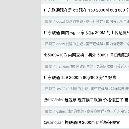
广东联通现在是 ott 现在 159 2000M 80g 800
回复了
ddczl
创建的主题
宽带症候群
国内有无哪个路由器
›
›
广东联通 国内 wg 回家 实际 200M 的上传速度只
回复了
ddczl
创建的主题
宽带症候群
国内有无哪个路由器
›
›
rb5009+10G 内网交换，另外 50091 号口和联
回复了
hanxiao790
创建的主题
宽带症候群
[投诉大
›
›
广东联通 159 2000m 80g/800 分钟 好贵
回复了
xyz3210
创建的主题
宽带症候群
联通跨网限
›
›
@
HKViolet
我就是 现在换了联通 价格便宜了 
回复了
gzlmx
创建的主题
宽带症候群
今天广东电信又有
›
›
@
sanquan
换联通吧 2000m 价格好还便宜