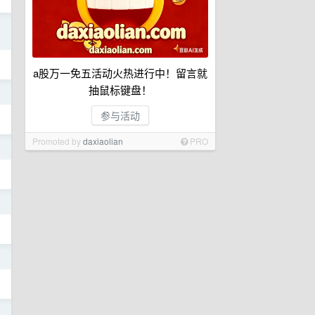
日
a股万一免五活动火热进行中！留言就
抽鼠标键盘！
日
参与活动
Promoted by
daxiaolian
PRO
日
日
日
日