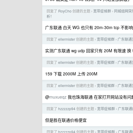
回复了
RoyCho
创建的主题
宽带症候群
同城组网突然限
›
›
析！
广东联通 白天 WG 也只有 20m-30m tcp 不影响
回复了
ellermister
创建的主题
宽带症候群
广东联通
›
›
实测广东联通 wg udp 回家只有 20M 有限速 换 t
回复了
ellermister
创建的主题
宽带症候群
广东联通
›
›
159 下载 2000M 上传 200M
回复了
ellermister
创建的主题
宽带症候群
广东联通
›
›
@
muxueqz
我也珠海联通 在家打开网站没有问题 在
回复了
hzzzzzp94
创建的主题
宽带症候群
广东联通
›
›
但是胜在联通价格便宜
回复了
hzzzzzp94
创建的主题
宽带症候群
广东联通
›
›