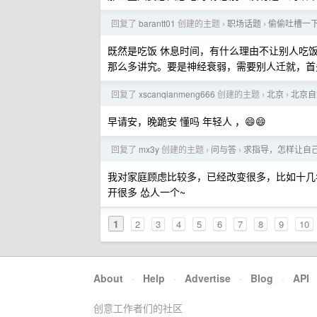
回复了
barantt01
创建的主题
职场话题
偷偷吐槽一
›
›
既然是吃饭 休息时间，有什么理由不让别人吃
那么多讲究。要是神经衰弱，需要别人迁就，首
回复了
xscanqianmeng666
创建的主题
北京
北京自
›
›
早请安，晚跪安 懂吗 年轻人 ，😄😄
回复了
mx3y
创建的主题
问与答
求指导，怎样让自
›
›
我对家庭顾虑比较多，已经改变很多，比如十几
开很多 怂人一个~
1
2
3
4
5
6
7
8
9
10
About
·
Help
·
Advertise
·
Blog
·
API
创意工作者们的社区