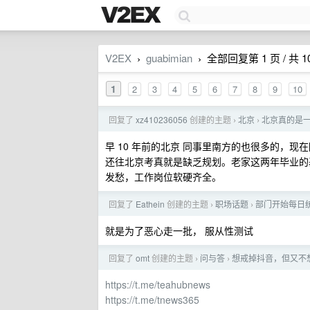
V2EX
guabimian
全部回复第 1 页 / 共 1
›
›
1
2
3
4
5
6
7
8
9
10
回复了
xz410236056
创建的主题
北京
北京真的是
›
›
早 10 年前的北京 同事里南方的也很多的，
还往北京考真就是缺乏规划。老家这两年毕业的
发愁，工作岗位软硬齐全。
回复了
Eathein
创建的主题
职场话题
部门开始每日
›
›
就是为了恶心走一批， 服从性测试
回复了
omt
创建的主题
问与答
想戒掉抖音，但又不
›
›
https://t.me/teahubnews
https://t.me/tnews365