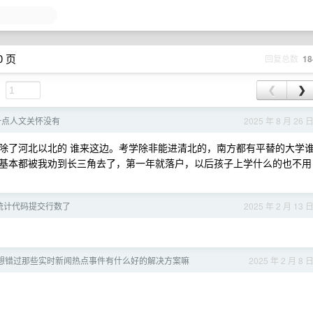
0 页
回复总数
18
❮
❯
一点人文关怀没有
2025 年 8 月 26 
现在除了河北以北的 谁来这边。考学除非能进清北的，南方都有平替的大学
基本都被我劝到长三角去了，第一年就落户，以后孩子上学什么的也不用
统计代码提交行数了
2025 年 2 月 13 
想错过那些实时新闻热点事件有什么好的解决方案嘛
2025 年 2 月 8 