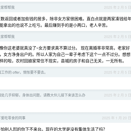
大家帮帮我
2025 年 2 月 5 
原数返回或者加些钱的居多，除非女方家很困难。直白点就是两家凑钱给
能拿出的也说不上吃亏。最后赚到手的是小两口，老人辛苦。
大家帮帮我
2025 年 2 月 5 
豫你这老婆就真没了~女方要求真不算过分。 现在离婚率非常高，老家好
，女方净身出户的。所以人家为自己一辈子考虑下这个一点不过分。想想
样的啦，农村回娘家常住不现实，县城的房子和自己无关，一无所有。
工作的 offer，惆怅要不要去。
2025 年 2 月 5 
相处几乎抑郁，身体出问题，请教大伙儿接下来该怎么办
2025 年 2 月 3 
下爱吃零食的同事
2025 年 1 月 20 
不怕别人怼的你下不来台。现在的大学是没有集体生活了吗？