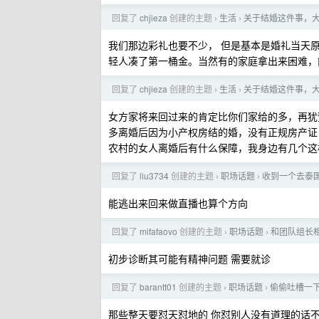
回复了
chjieza
创建的主题
生活
关于结婚这件事，
›
›
我们那边彩礼也要不少， 但是基本是婚礼当天
轻人凑了第一桶金。当然有的家庭拿出来困难，
回复了
chjieza
创建的主题
生活
关于结婚这件事，
›
›
女方家将来回过来的肯定比你们家给的多，再犹
多离婚后因为小产权房结的婚，没有正规房产证
农村的女人离婚后有什么保障，我身边有几个这
回复了
liu3734
创建的主题
职场话题
收到一个去泰国
›
›
能逃出来回来做直播也算个方向
回复了
mifafaovo
创建的主题
职场话题
和团队组长
›
›
初步诊断其可能有精神问题 需要就诊
回复了
barantt01
创建的主题
职场话题
偷偷吐槽一
›
›
那些整天要怼天怼地的 你怼别人没有道理的话