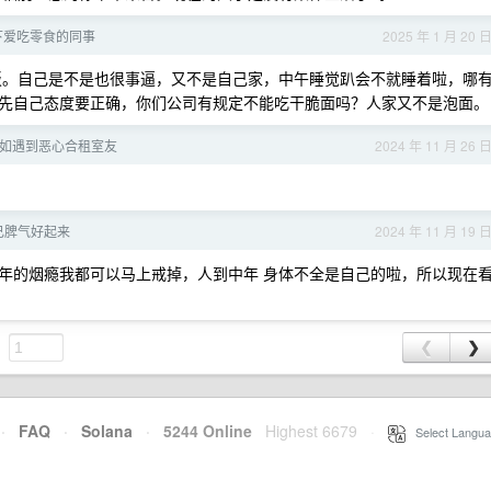
下爱吃零食的同事
2025 年 1 月 20 
饭。自己是不是也很事逼，又不是自己家，中午睡觉趴会不就睡着啦，哪
先自己态度要正确，你们公司有规定不能吃干脆面吗？人家又不是泡面。
如遇到恶心合租室友
2024 年 11 月 26 
己脾气好起来
2024 年 11 月 19 
年的烟瘾我都可以马上戒掉，人到中年 身体不全是自己的啦，所以现在
❮
❯
·
FAQ
·
Solana
·
5244 Online
Highest 6679
·
Select Langua