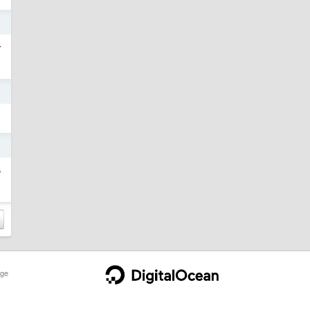
日
有
日
日
看
ge