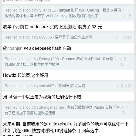
Replied to a topic by SilenceLL
giffgaff 别开 WiFi Calling，我是 6 月份
7 月
›
28 日
激活的实体卡，早上开了 WiFi Calling，刚收到邮件被封了
我半个月前在 nodeseek 买的,还没激活 浪费了 33 元
Replied to a topic by 668866
要降薪了.该怎么应对呢
7 月 10 日
›
@
noahjsn
#48 deepseek flash 启动
Replied to a topic by Debug1998
Chrome 启动页插件 itab 新标签页
6 月
›
25 日
自动篡改链接，求推荐同类型插件
Howdz 起始页 这个好用
Replied to a topic by volvo007
“传国玉玺”之复盘
6 月 9 日
›
用 ai 做一个以玉玺为视角的短剧估计不错
Replied to a topic by zhangshaohan
免费剪贴板神器 Paster 支持全平
6 月 1
›
日
台了还增加了录屏功能欢迎使用
未来可期. 当前我用的是 ditto+pixpin, 好多操作的地方可以优化一下.
比如 我在 ditto 快捷键呼出,⬆️⬇️键选择条目,回车选中.