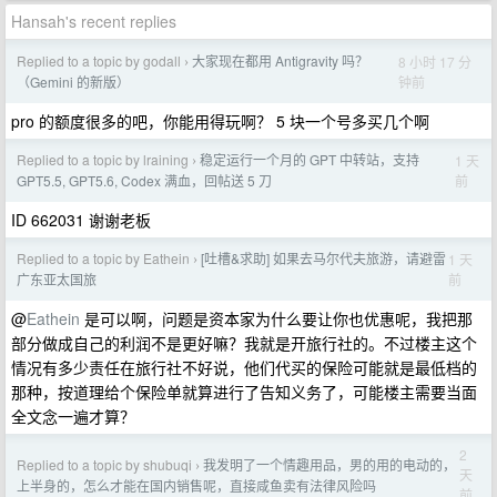
Hansah's recent replies
Replied to a topic by godall
大家现在都用 Antigravity 吗？
8 小时 17 分
›
钟前
（Gemini 的新版）
pro 的额度很多的吧，你能用得玩啊？ 5 块一个号多买几个啊
Replied to a topic by lraining
稳定运行一个月的 GPT 中转站，支持
1 天
›
前
GPT5.5, GPT5.6, Codex 满血，回帖送 5 刀
ID 662031 谢谢老板
Replied to a topic by Eathein
[吐槽&求助] 如果去马尔代夫旅游，请避雷
1 天
›
前
广东亚太国旅
@
Eathein
是可以啊，问题是资本家为什么要让你也优惠呢，我把那
部分做成自己的利润不是更好嘛？我就是开旅行社的。不过楼主这个
情况有多少责任在旅行社不好说，他们代买的保险可能就是最低档的
那种，按道理给个保险单就算进行了告知义务了，可能楼主需要当面
全文念一遍才算？
2
Replied to a topic by shubuqi
我发明了一个情趣用品，男的用的电动的，
›
天
上半身的，怎么才能在国内销售呢，直接咸鱼卖有法律风险吗
前