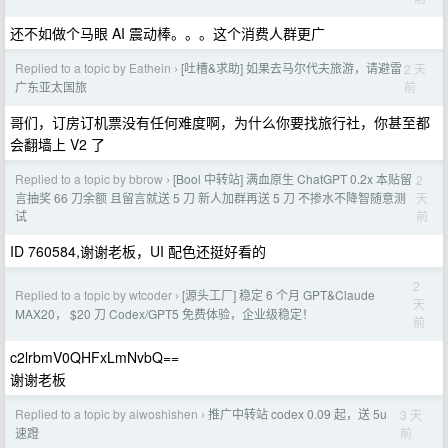
还不如做个马眼 AI 震动棒。。。这个消费人群更广
Replied to a topic by Eathein
[吐槽&求助] 如果去马尔代夫旅游，请避雷
2 天
›
前
广东亚太国旅
哥们，订房订机票没有任何难度啊，为什么你要找旅行社，你甚至都
会翻墙上 V2 了
Replied to a topic by bbrow
[Bool 中转站] 满血原生 ChatGPT 0.2x 本贴留
2
›
天
言抽奖 66 刀余额 且留言就送 5 刀 新人加群再送 5 刀 不掺水不降智随意测
前
试
ID 760584,谢谢老板，UI 配色还挺好看的
2
Replied to a topic by wtcoder
[源头工厂] 稳定 6 个月 GPT&Claude
›
天
MAX20， $20 刀 Codex/GPT5 免费体验，企业级稳定！
前
c2lrbmV0QHFxLmNvbQ==
谢谢老板
Replied to a topic by aiwoshishen
推广中转站 codex 0.09 起，送 5u
3 天
›
前
速蹬