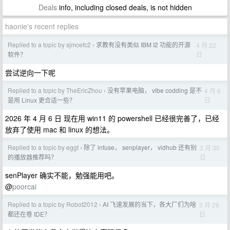
Deals
info, including closed deals, is not hidden
haonie's recent replies
Replied to a topic by sjmcefc2
求教有没有类似 IBM I2 功能的开源
4 月 22
›
日
软件？
尝试逆向一下呢
Replied to a topic by TheEricZhou
没有苹果电脑， vibe codding 是不
4 月 6
›
日
是用 Linux 更合适一些？
2026 年 4 月 6 日 现在用 win11 的 powershell 已经很完善了，已经
放弃了使用 mac 和 linux 的想法。
Replied to a topic by eggt
除了 infuse， senplayer， vidhub 还有别
3 月 30
›
日
的播放器推荐吗？
senPlayer 确实不能，勉强能用吧。
@
poorcai
Replied to a topic by Robot2012
AI 飞速发展的当下，各大厂们为啥
3 月 29
›
日
都还在卷 IDE？