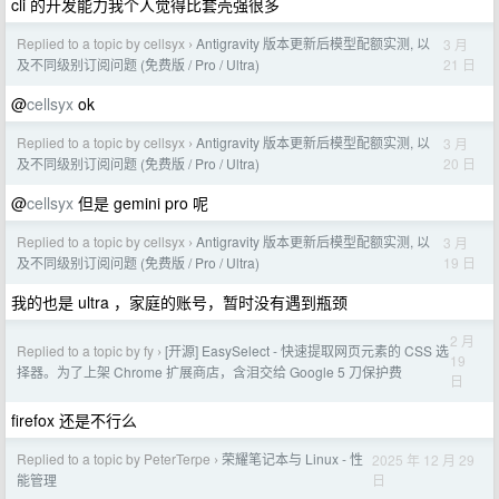
cli 的开发能力我个人觉得比套壳强很多
Replied to a topic by cellsyx
Antigravity 版本更新后模型配额实测, 以
3 月
›
21 日
及不同级别订阅问题 (免费版 / Pro / Ultra)
@
cellsyx
ok
Replied to a topic by cellsyx
Antigravity 版本更新后模型配额实测, 以
3 月
›
20 日
及不同级别订阅问题 (免费版 / Pro / Ultra)
@
cellsyx
但是 gemini pro 呢
Replied to a topic by cellsyx
Antigravity 版本更新后模型配额实测, 以
3 月
›
19 日
及不同级别订阅问题 (免费版 / Pro / Ultra)
我的也是 ultra ，家庭的账号，暂时没有遇到瓶颈
2 月
Replied to a topic by fy
[开源] EasySelect - 快速提取网页元素的 CSS 选
›
19
择器。为了上架 Chrome 扩展商店，含泪交给 Google 5 刀保护费
日
firefox 还是不行么
Replied to a topic by PeterTerpe
荣耀笔记本与 Linux - 性
2025 年 12 月 29
›
日
能管理