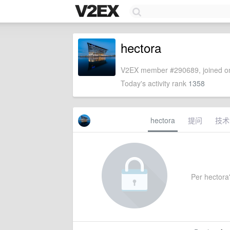
hectora
V2EX member #290689, joined on
Today's activity rank
1358
hectora
提问
技术
Per hectora'