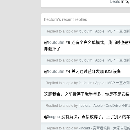
Deals
info,
hectora's recent replies
Replied to a topic by
foufoufm
Apple
MBP 一直收到
›
›
@
foufoufm
#6 还有个白名单模式，我当时也是
卸载掉了
Replied to a topic by
foufoufm
Apple
MBP 一直收到
›
›
@
foufoufm
#4 关闭通过蓝牙发现 iOS 设备
Replied to a topic by
foufoufm
Apple
MBP 一直收到
›
›
这题我会，之前折磨了我半年多，你是不是安装了 Air
Replied to a topic by
hectora
Apple
OneDrive 不能
›
›
@
lccgoo
没有解决，直接放弃了，上了别人的车
Replied to a topic by
kincaid
宽带症候群
大家自建的
›
›