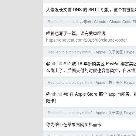
大佬发长文讲 DNS 的 SRTT 机制，这个有链接
Replied to a topic by
zijie0
Claude
Claude Cod
›
›
喵神也写了一篇，读完受益匪浅
https://onevcat.com/2025/08/claude-code/
Replied to a topic by
nthin0
Apple
关于美区 Paypa
›
›
@
nthin0
#12 我 18 年折腾美区 PayPal 
么绑上了，后面支付的时候也容易风控，自从绑定 
Replied to a topic by
nthin0
Apple
关于美区 Paypa
›
›
@
nthin0
#8 在 Apple Store 那个 app 也
陆卡）
Replied to a topic by
nthin0
Apple
关于美区 Paypa
›
›
你为啥不在苹果官网买礼品卡