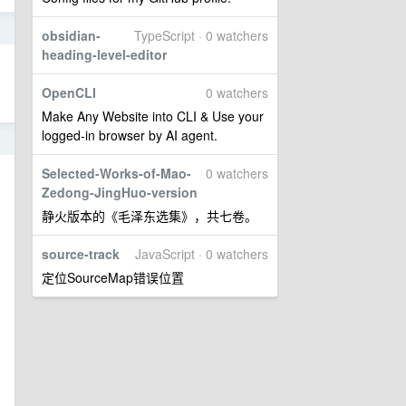
0
obsidian-
TypeScript · 0 watchers
heading-level-editor
OpenCLI
0 watchers
Make Any Website into CLI & Use your
logged-in browser by AI agent.
8
Selected-Works-of-Mao-
0 watchers
Zedong-JingHuo-version
静火版本的《毛泽东选集》，共七卷。
source-track
JavaScript · 0 watchers
定位SourceMap错误位置