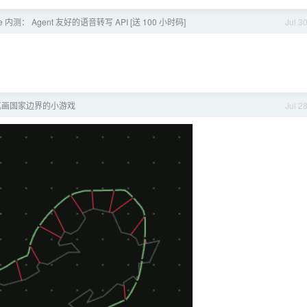
ibe 内测： Agent 友好的语音转写 API [送 100 小时码]
Jul 3
忆画国家边界的小游戏
Jul 2