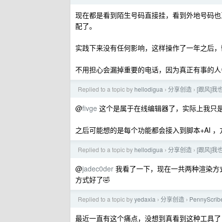
现在都是看到陌生号码直接挂，看到外地号码也直
配了。
实践下来没有任何影响，这样操作了一年之后，
不用担心会漏掉重要的电话，因为真正有事的人
Replied to a topic by
hellodigua
分享创造
[跟风]我
›
›
@
fivge
这个是属于在线编辑器了，实际上我只
之后可能想的是每个功能都会接入到脚本+AI ，方
Replied to a topic by
hellodigua
分享创造
[跟风]我
›
›
@
jadec0der
我看了一下，现在一共两种渲染方式
方式好了🤣
Replied to a topic by
yedaxia
分享创造
PennyScr
›
›
最近一直有这个痛点，没想到真看到这种工具了