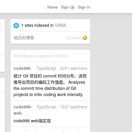
Home
Sign Up
Sign In
1 sites indexed in
VXNA
地瓜的博客
33 articles
hellodigua's repos on GitHub
code996
TypeScript · 2051 watchers
统计 Git 项目的 commit 时间分布，进而
推导出项目的编码工作强度。 Analyzes
the commit time distribution of Git
projects to infer coding work intensity.
code996-
TypeScript · 1537 watchers
web
code996 web端实现