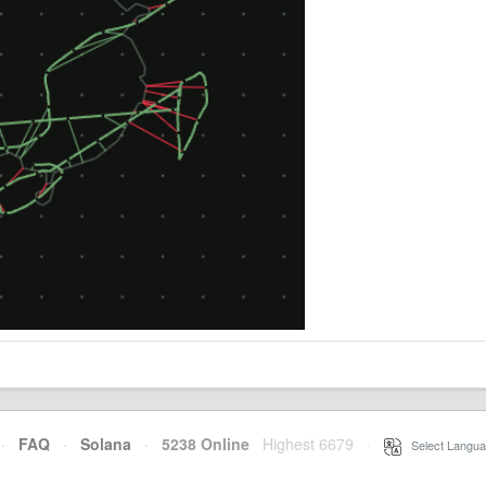
·
FAQ
·
Solana
·
5238 Online
Highest 6679
·
Select Langua