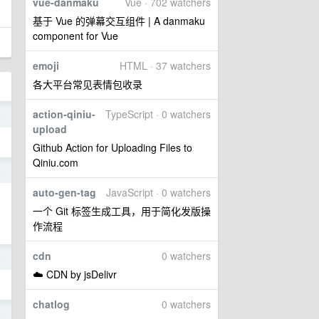
vue-danmaku
Vue · 702 watchers
基于 Vue 的弹幕交互组件 | A danmaku
component for Vue
emoji
HTML · 37 watchers
各大平台常见表情包收录
action-qiniu-
TypeScript · 0 watchers
o
upload
Github Action for Uploading Files to
Qiniu.com
o
auto-gen-tag
JavaScript · 0 watchers
一个 Git 标签生成工具，用于简化发版操
作流程
cdn
0 watchers
o
☁️ CDN by jsDelivr
chatlog
0 watchers
o