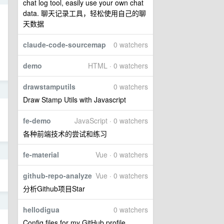
chat log tool, easily use your own chat
data. 聊天记录工具，轻松使用自己的聊
天数据
claude-code-sourcemap
0 watchers
demo
HTML · 0 watchers
drawstamputils
0 watchers
1
Draw Stamp Utils with Javascript
fe-demo
JavaScript · 0 watchers
各种前端技术的尝试和练习
1
fe-material
Vue · 0 watchers
github-repo-analyze
Vue · 0 watchers
分析Github项目Star
0
hellodigua
0 watchers
Config files for my GitHub profile.