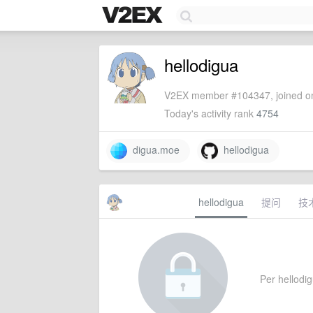
hellodigua
V2EX member #104347, joined on
Today's activity rank
4754
digua.moe
hellodigua
hellodigua
提问
技
Per hellodig