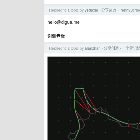
Replied to a topic by
yedaxia
分享创造
PennyScr
›
›
hello@digua.me
谢谢老板
Replied to a topic by
alanzhan
分享创造
一个凭记
›
›