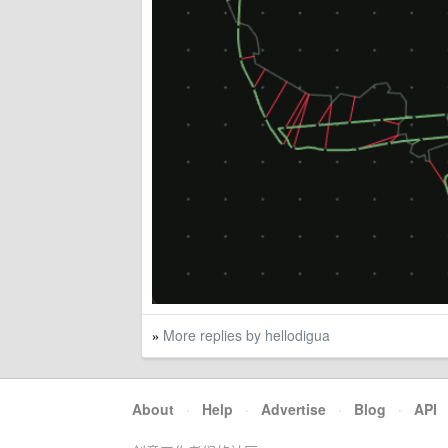
More replies by hellodigua
»
About
·
Help
·
Advertise
·
Blog
·
API