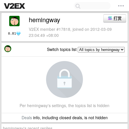
hemingway
打赏
V2EX member #17818, joined on 2012-03-09
0.81
23:04:49 +08:00
Switch topics list
Per hemingway's settings, the topics list is hidden
Deals
info, including closed deals, is not hidden
hemingway's recent replies