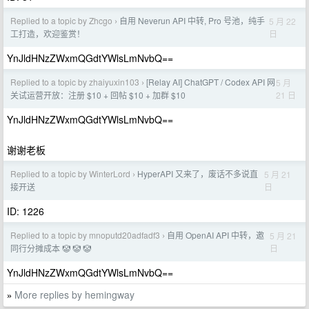
Replied to a topic by Zhcgo
自用 Neverun API 中转, Pro 号池，纯手
5 月 22
›
日
工打造，欢迎鉴赏！
YnJldHNzZWxmQGdtYWlsLmNvbQ==
Replied to a topic by zhaiyuxin103
[Relay AI] ChatGPT / Codex API 网
5 月
›
21 日
关试运营开放：注册 $10 + 回帖 $10 + 加群 $10
YnJldHNzZWxmQGdtYWlsLmNvbQ==
谢谢老板
Replied to a topic by WinterLord
HyperAPI 又来了，废话不多说直
5 月 21
›
日
接开送
ID: 1226
Replied to a topic by mnoputd20adfadf3
自用 OpenAI API 中转，邀
5 月 21
›
日
同行分摊成本 🤡 🤡 🤡
YnJldHNzZWxmQGdtYWlsLmNvbQ==
More replies by hemingway
»