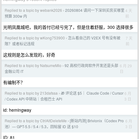
Replied to a topic by webank2026
20260804 请问一下深圳买房买哪里
4 天
›
前
预算 300w 内
光明凤凰城吧，我的首付已经亏完了，但是住着舒服，300 选择很多
Replied to a topic by wKong753900
怎么看自己的 V2EX 号有没有被
7 天
›
前
限？或者标记违规
这规则是怎么发现的，好奇
Replied to a topic by NatsumeMio
92 高校行政岗软件开发还是头部
6 月 29
›
日
金融公司 IT
有编制不？
Replied to a topic by 213dafssa
🎁 评论送 $5｜ Claude Code / Cursor
6 月
›
3 日
/ Codex API 中转站｜合租巴士 API
id: hemingway
Replied to a topic by CtrlAltDeleteMe
[新站内测] Brivionix（Codex Pro
6 月
›
3 日
池）— GPT-5.5 / 5.4 / 5.3，回帖留 ID 送 $10
ID: 81