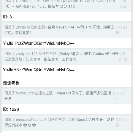
回复了 CtrlAltDeleteMe 创建的主题
[新站内测] Brivionix（Codex Pro
6 月
›
3 日
池）— GPT-5.5 / 5.4 / 5.3，回帖留 ID 送 $10
ID: 81
回复了 Zhcgo 创建的主题
自用 Neverun API 中转, Pro 号池，纯手工
5 月 22
›
日
打造，欢迎鉴赏！
YnJldHNzZWxmQGdtYWlsLmNvbQ==
回复了 zhaiyuxin103 创建的主题
[Relay AI] ChatGPT / Codex API 网关
5 月
›
21 日
试运营开放：注册 $10 + 回帖 $10 + 加群 $10
YnJldHNzZWxmQGdtYWlsLmNvbQ==
谢谢老板
回复了 WinterLord 创建的主题
HyperAPI 又来了，废话不多说直接
5 月 21
›
日
开送
ID: 1226
回复了 mnoputd20adfadf3 创建的主题
自用 OpenAI API 中转，邀 同
5 月 21
›
日
行分摊成本 🤡 🤡 🤡