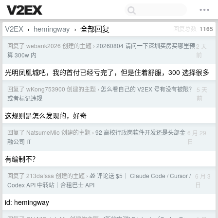
V2EX
hemingway
全部回复
回复总数
1165
›
›
回复了 webank2026 创建的主题
20260804 请问一下深圳买房买哪里预
2 天
›
前
算 300w 内
光明凤凰城吧，我的首付已经亏完了，但是住着舒服，300 选择很多
回复了 wKong753900 创建的主题
怎么看自己的 V2EX 号有没有被限？
5 天
›
前
或者标记违规
这规则是怎么发现的，好奇
回复了 NatsumeMio 创建的主题
92 高校行政岗软件开发还是头部金
6 月 29
›
日
融公司 IT
有编制不？
回复了 213dafssa 创建的主题
🎁 评论送 $5｜ Claude Code / Cursor /
6 月 3
›
日
Codex API 中转站｜合租巴士 API
id: hemingway