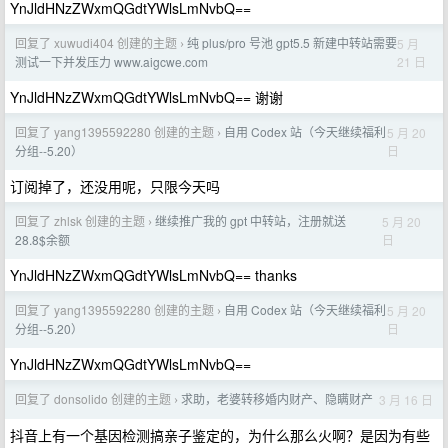
YnJldHNzZWxmQGdtYWlsLmNvbQ==
回复了 xuwudi404 创建的主题
纯 plus/pro 号池 gpt5.5 新建中转站需要
5 月
›
21 日
测试一下并发压力 www.aigcwe.com
YnJldHNzZWxmQGdtYWlsLmNvbQ== 谢谢
回复了 yang1395592280 创建的主题
自用 Codex 站（今天继续福利
5 月 20
›
日
分组--5.20）
订阅掉了，还没用呢，只限今天吗
回复了 zhlsk 创建的主题
继续推广我的 gpt 中转站，注册就送
5 月 20
›
日
28.8$余额
YnJldHNzZWxmQGdtYWlsLmNvbQ== thanks
回复了 yang1395592280 创建的主题
自用 Codex 站（今天继续福利
5 月 20
›
日
分组--5.20）
YnJldHNzZWxmQGdtYWlsLmNvbQ==
回复了 donsolido 创建的主题
求助，老婆转移婚内财产、隐瞒财产
3 月 16 日
›
抖音上有一个基因检测搞亲子鉴定的，为什么那么火啊？是因为有些