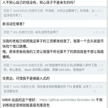
人不担心自己的钱没有，担心孩子不是亲生的吗？
回复了 cs3230524 创建的主题
坏消息：大兵认证都掉了；好消息：认
3 月 5
›
日
证活动又有了。
新活动在哪里？
回复了 bito 创建的主题
彩礼谈完也没得了
3 月 4 日
›
当我的老板已经把我这辈子的工资都发给我了，我第一个念头就是尽
快找个借口跳槽。
哦，原来老板给我的工资让我饿不死也富不了的原因就是不想让我跳
槽啊。
回复了 Annie0506 创建的主题
[AI 智能硬件创业公司] 招聘嵌入软件工程
3 月
›
4 日
师，核心角色， Base 深圳南山塘朗，薪酬 25K-35K，管理扁平
住旁边，可惜我不是搞嵌入式的
回复了 iorilu 创建的主题
现在能本地部署最好的 TTS 是哪套, 太多了,
2 月 28
›
日
没法都去试
bilibili 出品的这个很好：
https://github.com/index-tts/index-tts
不用
训练指定音频就能直接克隆音色