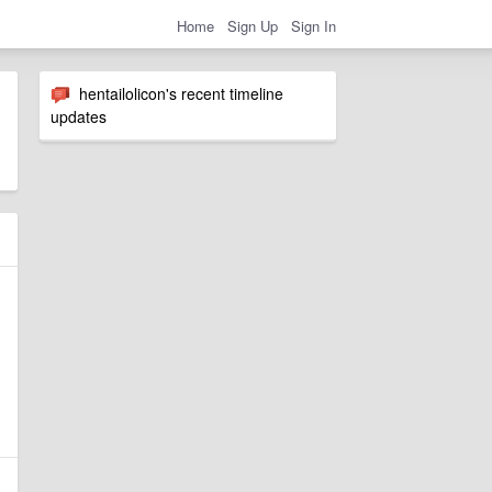
Home
Sign Up
Sign In
hentailolicon's recent timeline
updates