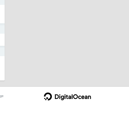
3
3
ge