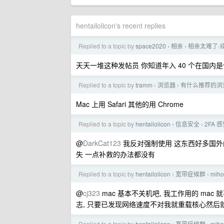
hentailolicon's recent replies
Replied to a topic by
space2020
相亲
相亲太难了-
›
›
天天一堆这种发帖员 你知道年入 40 个在国内
Replied to a topic by
tramm
浏览器
有什么推荐的浏
›
›
Mac 上用 Safari 其他的用 Chrome
Replied to a topic by
hentailolicon
信息安全
2FA
›
›
@
DarkCat123
我反对强制使用 这东西好多国外的大厂强
失 一点补救的办法都没有
Replied to a topic by
hentailolicon
宽带症候群
mi
›
›
@
cj323
mac 基本不关机吧, 我工作用的 mac 
志, 只要已发现网络速度不对我就重载核心然后
Replied to a topic by
hentailolicon
宽带症候群
mi