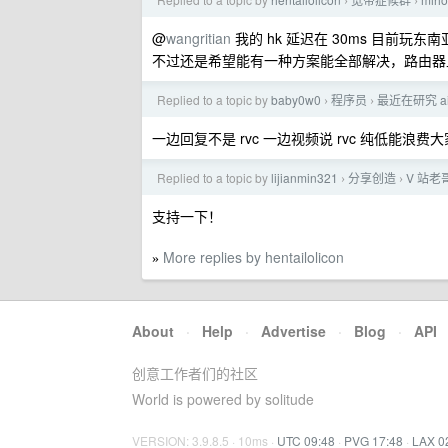
›
›
@
wangritian
我的 hk 延迟在 30ms 目前玩东
不过还是希望能有一种方案能全部解决，路由器
Replied to a topic by
baby0w0
程序员
最近在研究 a
›
›
一边回复不是 rvc 一边视频说 rvc 纯低能浪费
Replied to a topic by
lijianmin321
分享创造
V 站老
›
›
支持一下！
More replies by hentailolicon
»
About
·
Help
·
Advertise
·
Blog
·
API
创意工作者们的社区
World is powered by solitude
VERSION: 3.9.8.5 · 10ms ·
UTC 09:48
·
PVG 17:48
·
LAX 0