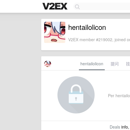
hentailolicon
V2EX member #219002, joined on
hentailolicon
提问
技
Per hentailol
Deals
info,