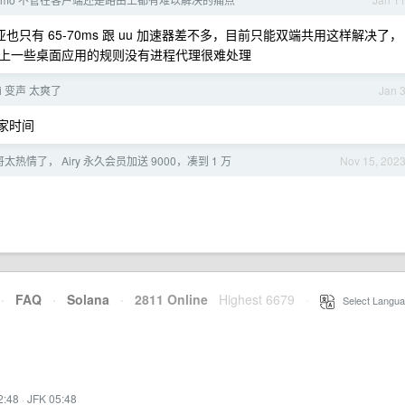
南亚也只有 65-70ms 跟 uu 加速器差不多，目前只能双端共用这样解决了，
上一些桌面应用的规则没有进程代理很难处理
i 变声 太爽了
Jan 
大家时间
哥太热情了， Airy 永久会员加送 9000，凑到 1 万
Nov 15, 202
·
FAQ
·
Solana
·
2811 Online
Highest 6679
·
Select Langua
2:48
·
JFK 05:48