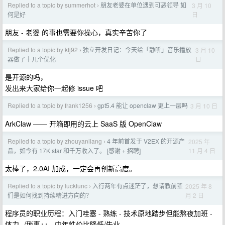
Replied to a topic by summerhot
朋友老婆在单位遇到可恶领导 如
3 月 10
›
日
何是好
朋友 - 老婆 的事也需要你操心，真实辛苦你了
Replied to a topic by kfj92
独立开发日记：今天给「静听」音乐播放
3 月 10
›
日
器做了十几个优化
是开源的吗，
发出来大家给你一起修 issue 吧
Replied to a topic by frank1256
gpt5.4 能让 openclaw 更上一层吗
3 月 10 日
›
ArkClaw —— 开箱即用的云上 SaaS 版 OpenClaw
Replied to a topic by zhouyanliang
4 年前首发于 V2EX 的开源产
2025 年
›
11 月 4 日
品，如今有 17K star 和千万收入了。 [感谢 + 招聘]
太棒了，2.0AI 加成，一定会再创新高度。
Replied to a topic by luckfunc
入行两年有点迷茫了，想请教前辈
2025 年 8
›
月 2 日
们是如何找到持续精进方向的？
程序员的职业历程：入门哇塞 - 熟练 - 技术原地踏步但能熬夜加班 -
体力--/琐事++ - 中年性价比降低/失业