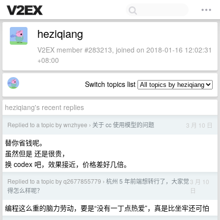
heziqiang
V2EX member #283213, joined on 2018-01-16 12:02:31
+08:00
Switch topics list
heziqiang's recent replies
Replied to a topic by wnzhyee
关于 cc 使用模型的问题
3 月 10 日
›
替你省钱呢。
虽然但是 还是很贵，
换 codex 吧，效果接近，价格差好几倍。
Replied to a topic by q2677855779
杭州 5 年前端想转行了，大家觉
3 月 10
›
日
得怎么样呢？
编程这么重的脑力劳动，要是“没有一丁点热爱”，真是比坐牢还可怕