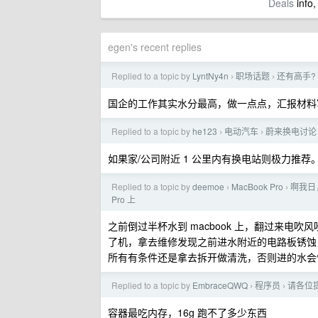
Deals
info,
egen's recent replies
Replied to a topic by
LyntNy4n
职场话题
还有高手? 
›
›
国企的工作其实水分最高，做一点点，汇报材料
Replied to a topic by
he123
电动汽车
蔚来换电讨论
›
›
如果家/公司附近 1 公里内有换电站则极力推荐
Replied to a topic by
deemoe
MacBook Pro
啊我日，
›
›
Pro 上
之前倒过半杯水到 macbook 上，翻过来
了机，拿去维修发现之前进水附近的电路板锈蚀
所有有条件还是拿去拆开做清洗，否则进的水会
Replied to a topic by
EmbraceQWQ
程序员
请各位提
›
›
容器最吃内存，16g 跑不了多少东西