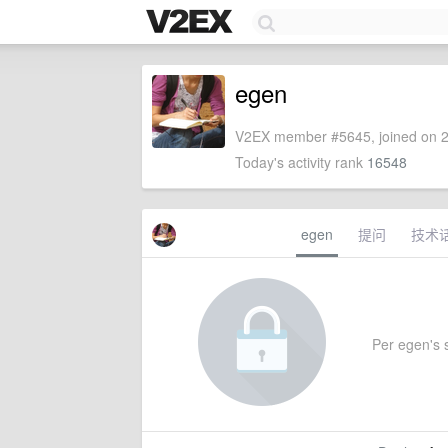
egen
V2EX member #5645, joined on 2
Today's activity rank
16548
egen
提问
技术
Per egen's s