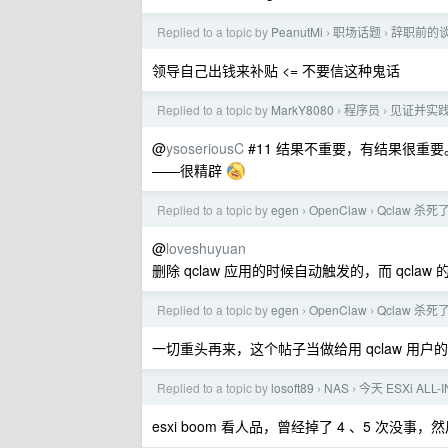
Replied to a topic by
PeanutMi
职场话题
辞职前的
›
›
领导自己出钱来补贴 <= 不要信这种鬼话
Replied to a topic by
MarkY8080
程序员
见证并实践
›
›
@
ysoseriousC
#11 结果不重要，有结果很重要
——很精辟
Replied to a topic by
egen
OpenClaw
Qclaw 杀死
›
›
@
loveshuyuan
删除 qclaw 应用的时候自动触发的，而 qclaw 
Replied to a topic by
egen
OpenClaw
Qclaw 杀死
›
›
一切重头再来，这个帖子当做给用 qclaw 用户
Replied to a topic by
losoft89
NAS
今天 ESXi ALL-
›
›
esxi boom 看人品，曾经掉了 4 、5 次没