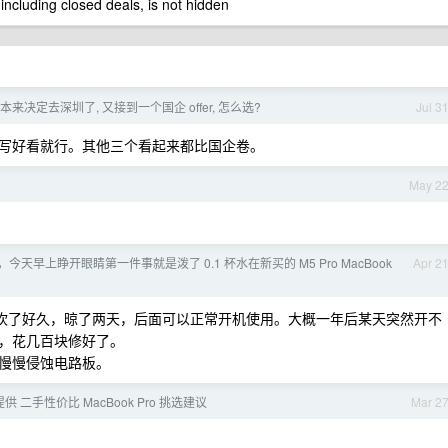
 including closed deals, is not hidden
本来决定去深圳了, 又接到一个国企 offer, 怎么选?
Jul 3
写好看就行。其他三个看起来都比国企卷。
May 2
。
今天早上睁开眼睛第一件事就是泼了 0.1 杯水在新买的 M5 Pro MacBook
Apr 2
电吹风吹了好久，晾了两天，后面可以正常开机使用。大概一年后某天突然开不
，花几百块修好了。
慢慢侵蚀电路板。
供 二手性价比 MacBook Pro 挑选建议
Mar 2