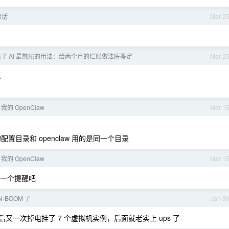
谈话
Mar 2
了 AI 最憋屈的用法：给两个月的烂账做法医鉴定
Mar 2
。
了我的 OpenClaw
Mar 1
的配置目录和 openclaw 用的是同一个目录
了我的 OpenClaw
Mar 1
的一个提醒吧
IN-BOOM 了
Jan 3
事，然后又一次掉电挂了 7 个虚拟机实例，后面就老实上 ups 了