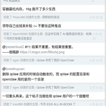
日
Pro 挑选建议
容器最吃内存，16g 跑不了多少东西
回复了 PeanutMi 创建的主题
辞职前的谈话
3 月 25 日
›
领导自己出钱来补贴 <= 不要信这种鬼话
回复了 MarkY8080 创建的主题
见证并实践了 AI 最憋屈的用法：给两
3 月 25
›
日
个月的烂账做法医鉴定
@
ysoseriousC
#11 结果不重要，有结果很重要。
——很精辟
https://i.imgur.com/NIvxivj.png
回复了 egen 创建的主题
Qclaw 杀死了我的 OpenClaw
3 月 15 日
›
@
loveshuyuan
删除 qclaw 应用的时候自动触发的，而 qclaw 的配置目录和
openclaw 用的是同一个目录
回复了 egen 创建的主题
Qclaw 杀死了我的 OpenClaw
3 月 15 日
›
一切重头再来，这个帖子当做给用 qclaw 用户的一个提醒吧
回复了 losoft89 创建的主题
今天 ESXi ALL-IN-BOOM 了
1 月 30 日
›