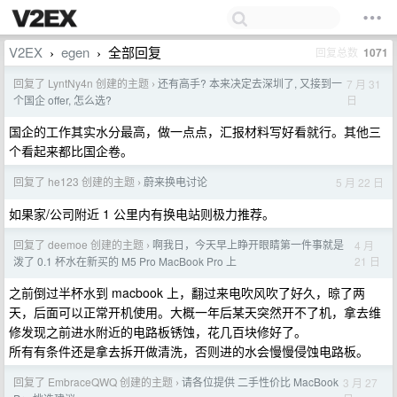
V2EX
egen
全部回复
回复总数
1071
›
›
回复了 LyntNy4n 创建的主题
还有高手? 本来决定去深圳了, 又接到一
7 月 31
›
日
个国企 offer, 怎么选?
国企的工作其实水分最高，做一点点，汇报材料写好看就行。其他三
个看起来都比国企卷。
回复了 he123 创建的主题
蔚来换电讨论
5 月 22 日
›
如果家/公司附近 1 公里内有换电站则极力推荐。
回复了 deemoe 创建的主题
啊我日，今天早上睁开眼睛第一件事就是
4 月
›
21 日
泼了 0.1 杯水在新买的 M5 Pro MacBook Pro 上
之前倒过半杯水到 macbook 上，翻过来电吹风吹了好久，晾了两
天，后面可以正常开机使用。大概一年后某天突然开不了机，拿去维
修发现之前进水附近的电路板锈蚀，花几百块修好了。
所有有条件还是拿去拆开做清洗，否则进的水会慢慢侵蚀电路板。
回复了 EmbraceQWQ 创建的主题
请各位提供 二手性价比 MacBook
3 月 27
›