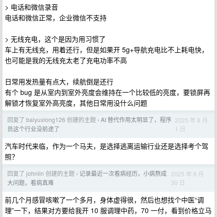
> 电话和微信录音
电话和微信正常，企业微信不支持
> 无线充电，这个是因为用习惯了
车上有无线充，用着还行，但是如果开 5g+导航充电比不上耗电快，
也可能是我的无线充太老了充电功率不高
日常用发热量有点大，续航倒是还行
有个 bug 是从室内到室外亮度会维持在一个比较低的亮度，要锁屏再
解锁才恢复室外高亮度，其他日常用没什么问题
回复了 baiyuxiong126 创建的主题
AI 替代作用太明显了，程序
2025 年 8 月
›
1 日
员这个行业没前途了
汽车时代来临，作为一个马夫，是选择逃离运输行业还是选择考个驾
照？
回复了 johnlin 创建的主题
记录最近一次看病经历，小病熬成
2025 年 6 月
›
30 日
大问题，看病真难
前几个月感冒咳嗽了一个多月，身体虚得很，然后也想找个中医“调
理”一下，结果对方要给我开 10 服调理中药，70 一付，看到价格立马