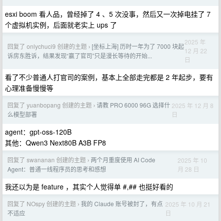
esxi boom 看人品，曾经掉了 4 、5 次没事，然后又一次掉电挂了 7
个虚拟机实例，后面就老实上 ups 了
2025 年
回复了 onlychuci9 创建的主题
[坐标上海] 历时一年为了 7000 块起
›
12 月 22
诉房东胜诉，结果发现“赢了官司”只是漫长等待的开始...
日
看了不少普通人打官司的案例，基本上全部走完都是 2 年起步，要有
心理准备慢慢等
回复了 yuanbopang 创建的主题
请教 PRO 6000 96G 选择什
2025 年 12 月 8
›
日
么模型部署
agent：gpt-oss-120B
其他：Qwen3 Next80B A3B FP8
回复了 swananan 创建的主题
两个月重度使用 AI Code
2025 年 10
›
月 28 日
Agent：普通一线程序员的思考和感想
我还以为是 feature ，其实个人觉得单 #,## 也挺好看的
回复了 NOspy 创建的主题
我的 Claude 账号被封了，有点
2025 年 10 月 21
›
日
不适应