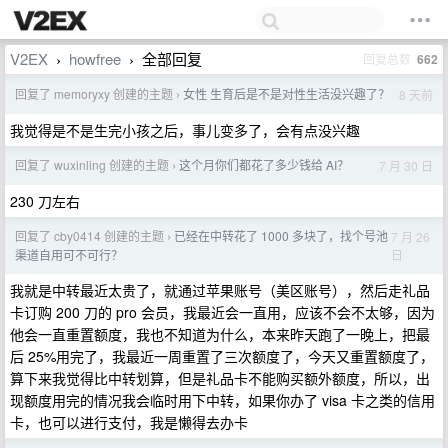
V2EX
howfree
全部回复
回复总数
662
›
›
回复了 memoryxy 创建的主题
女性 生育后是不是对性生活没兴趣了？
8 天前
›
我觉得是不是生完小孩之后，事儿变多了，会有点没兴趣
回复了 wuxinling 创建的主题
这个月你们都花了多少钱给 AI？
7 月 30 日
›
230 刀左右
回复了 cby0414 创建的主题
已经在中转花了 1000 多块了，找个号池
7 月 26
›
日
渠道自用可不可行？
我就是中转最近太贵了，就通过苹果账号（美区账号），然后走礼品
卡订购 200 刀的 pro 会员，我最近会一直用，应该不会不太够，因为
他会一直重置额度，我也不知道为什么，本来昨天跑了一晚上，把最
后 25%用完了，我最近一周重置了三次额度了，今天又重置额度了，
算下来我觉得比中转划算，但是礼品卡不能购买额外额度，所以，出
现额度用完的情况我会临时用下中转，如果你办了 visa 卡之类的信用
卡，也可以进行支付，我是懒得去办卡