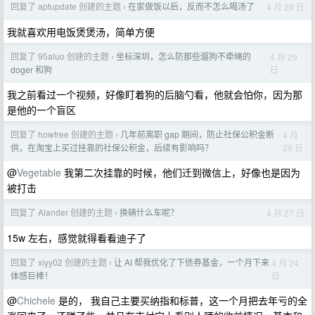
回复了 aptupdate 创建的主题
在家做饭以后，反而不怎么喝汤了
4 月 29 日
›
我就喜欢用电饭煲煲汤，简单方便
回复了 95aluo 创建的主题
坐标深圳，怎么防那些遛狗不牵绳的
4 月 29
›
日
doger 和狗
我之前看过一个视频，好像盯着狗的后脑勺看，他就会怕你，因为那
是他的一个盲区
回复了 howfree 创建的主题
几年前离职 gap 期间，防止社保公积金断
4 月
›
29 日
供，在淘宝上买过挂靠的社保公积金，后续有影响吗？
@
Vegetable
我第二次挂靠的时候，他们迁到微信上，好像也是因为
被打击
回复了 Alander 创建的主题
换辆什么车呢？
4 月 27 日
›
15w 左右，感觉就得看看迪子了
回复了 xiyy02 创建的主题
让 AI 帮我优化了下债券基金，一个月下来
4 月 24
›
日
体感巨棒！
@
Chichele
是的， 我自己主要买纳指和标普，这一个月把去年亏的全