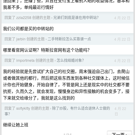
涨回来了，还赚了些，并且在支付宝上看别人晒的收益情况，基本和
我差不多，单纯最近行情好
回复了 zzla2258 创建的主题
兄弟们到底是谁在用中转站？
4 月 22 日
›
我们公司都是买的中转站的
回复了 jarbin 创建的主题
二手特斯拉怎么买靠谱一点
4 月 22 日
›
哪里看官网认证啊？特斯拉官网有这个功能吗？
回复了 importmeta 创建的主题
怎么找结婚对象？
4 月 22 日
›
我的经验就是先尝试扩大自己的社交圈，周末强迫自己出门，去爬山
或者做其他的都行，然后把这些东西发到各种社交媒体上，这时候估
计你也开始健身，开始自律了，不管是网上还是现实中的社交都不要
抗拒，久而久之，就会发现，慢慢身边和异性接触的机会变多了，接
下来就交给缘分了，我就是这么找到的
回复了 softykitty 创建的主题
除了炒股，有什么适合退休人士做的
4 月 22
›
日
事？
继续让她上班
1/34