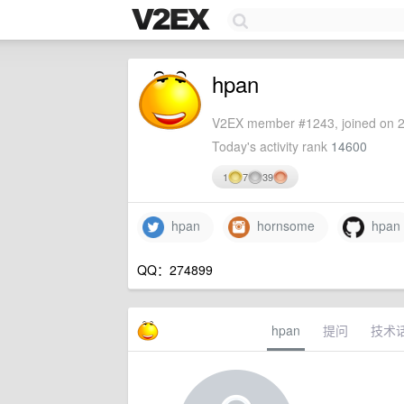
hpan
V2EX member #1243, joined on 2
Today's activity rank
14600
1
7
39
hpan
hornsome
hpan
QQ：274899
hpan
提问
技术