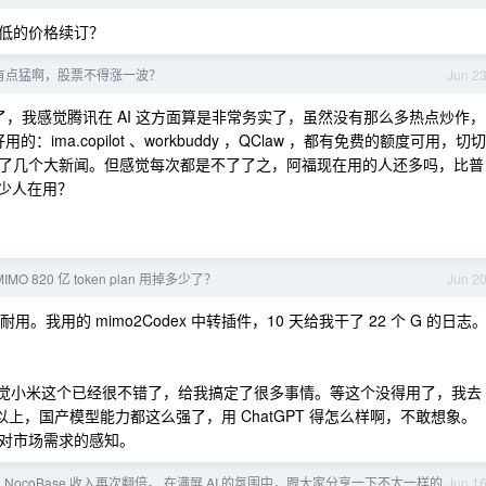
低的价格续订？
上去有点猛啊，股票不得涨一波？
Jun 2
，我感觉腾讯在 AI 这方面算是非常务实了，虽然没有那么多热点炒作，
ima.copilot 、workbuddy ，QClaw ，都有免费的额度可用，切切
了几个大新闻。但感觉每次都是不了了之，阿福现在用的人还多吗，比普
多少人在用？
O 820 亿 token plan 用掉多少了？
Jun 2
我用的 mimo2Codex 中转插件，10 天给我干了 22 个 G 的日志
不过感觉小米这个已经很不错了，给我搞定了很多事情。等这个没得用了，我去
以上，国产模型能力都这么强了，用 ChatGPT 得怎么样啊，不敢想象。
对市场需求的感知。
 NocoBase 收入再次翻倍。 在满屏 AI 的氛围中，跟大家分享一下不太一样的
Jun 1