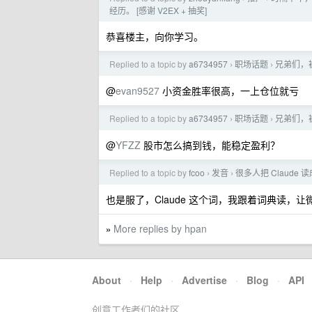
经历。 [感谢 V2EX + 抽奖]
恭喜楼主，向你学习。
Replied to a topic by
a6734957
职场话题
兄弟们，
›
›
@
evan9527
小资金胜率很高，一上仓位就亏
Replied to a topic by
a6734957
职场话题
兄弟们，
›
›
@
YFZZ
股市怎么搞到钱，能稳定盈利？
Replied to a topic by
fcoo
发音
很多人把 Claude 读成
›
›
也是服了，Claude 这个词，我跟着词典读，
More replies by hpan
»
About
·
Help
·
Advertise
·
Blog
·
API
创意工作者们的社区