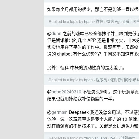
如果每个月都用的很少，那岂不是能够一直以很
Replied to a topic by
hpan
微信
微信 Agent 看
›
›
@
dunn
之前的涨幅已经全部抹平并且跌到更低了
但是腾讯推出的几个 APP 还是非常务实，非常好用的：
实实地用在了平时的工作中。反观阿里，虽然搞
通的 chatbot 有什么优势吗？千问又不知道有
另外：恒科 中概的流动性真的是太差了。
Replied to a topic by
hpan
程序员
佬们你们的小米 MIM
›
›
@
bobo20240310
不管怎么算吧，这个玩意是真耐用。
结果也就用掉给我补偿额度的一半。
@
germain
Deepseek 我还没怎么用过。
体验一波。这玩意至少是我个人能力的 10 倍速
现在瓶颈真的不是技术了。关键是比拼想象力和
Replied to a topic by
zhouyanliang
推广
时隔半年，
›
›