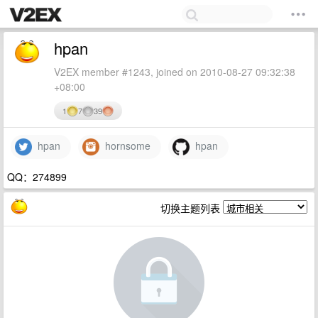
hpan
V2EX member #1243, joined on 2010-08-27 09:32:38
+08:00
1
7
39
hpan
hornsome
hpan
QQ：274899
切换主题列表