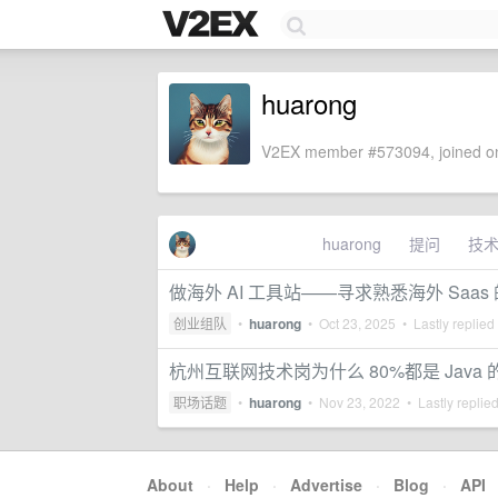
huarong
V2EX member #573094, joined on
huarong
提问
技
做海外 AI 工具站——寻求熟悉海外 Saa
创业组队
•
huarong
•
Oct 23, 2025
• Lastly replied
杭州互联网技术岗为什么 80%都是 Java
职场话题
•
huarong
•
Nov 23, 2022
• Lastly replie
About
·
Help
·
Advertise
·
Blog
·
API