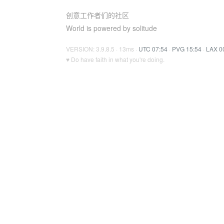
创意工作者们的社区
World is powered by solitude
VERSION: 3.9.8.5 · 13ms ·
UTC 07:54
·
PVG 15:54
·
LAX 0
♥ Do have faith in what you're doing.