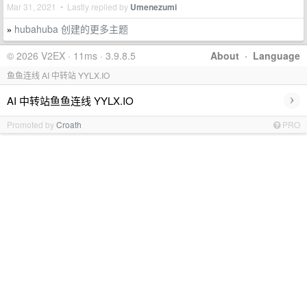
Mar 31, 2021 • Lastly replied by
Umenezumi
hubahuba 创建的更多主题
»
© 2026 V2EX · 11ms · 3.9.8.5
About
·
Language
鱼鱼连线 AI 中转站 YYLX.IO
›
AI 中转站鱼鱼连线 YYLX.IO
Promoted by
Croath
PRO