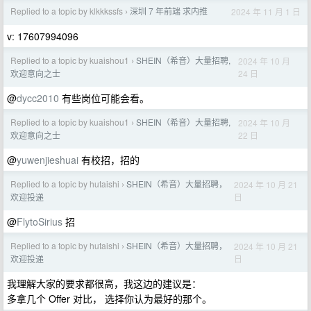
Replied to a topic by klkkkssfs
深圳 7 年前端 求内推
2024 年 11 月 1 日
›
v: 17607994096
Replied to a topic by kuaishou1
SHEIN（希音）大量招聘,
2024 年 10 月
›
24 日
欢迎意向之士
@
dycc2010
有些岗位可能会看。
Replied to a topic by kuaishou1
SHEIN（希音）大量招聘,
2024 年 10 月
›
22 日
欢迎意向之士
@
yuwenjieshuai
有校招，招的
Replied to a topic by hutaishi
SHEIN（希音）大量招聘，
2024 年 10 月 21
›
日
欢迎投递
@
FlytoSirius
招
Replied to a topic by hutaishi
SHEIN（希音）大量招聘，
2024 年 10 月 21
›
日
欢迎投递
我理解大家的要求都很高，我这边的建议是：
多拿几个 Offer 对比， 选择你认为最好的那个。