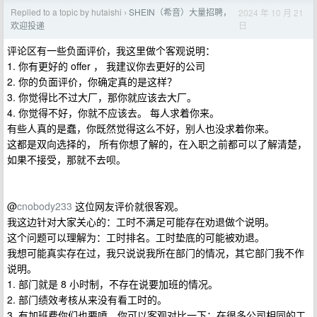
Replied to a topic by hutaishi
SHEIN（希音）大量招聘，
2024 年 10 月 21
›
日
欢迎投递
评论区有一些负面评价，我这里做个客观说明：
1. 你有更好的 offer ， 我建议你去更好的公司
2. 你的负面评价，你确定真的是这样？
3. 你觉得比不过大厂，那你就应该去大厂。
4. 你觉得不好，你就不应该去。 每人求着你来。
有些人真的是蠢，你既然觉得这么不好，别人也没求着你来。
这都是双向选择的， 所有你想了解的，在入职之前都可以了解清楚，
如果不接受，那就不去呗。
@
cnobody233
这位网友评价就很客观。
我这边针对大家关心的：工时不满足可能存在劝退做个说明。
这个问题可以理解为：工时排名。工时垫底的可能被劝退。
我想可能真实存在过，我只说说我所在部门的情况，其它部门我不作
说明。
1. 部门就是 8 小时制，不存在说要加班的情况。
2. 部门绩效考核从来没有看工时的。
3. 有加班费你们也要喷，你可以客观对比一下：在很多公司相同的工