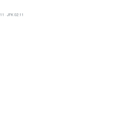
:11
·
JFK 02:11