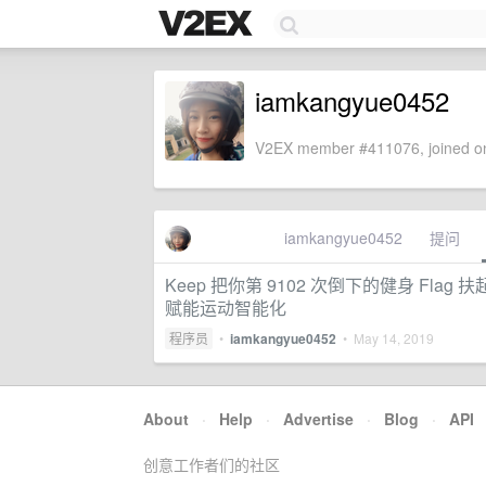
iamkangyue0452
V2EX member #411076, joined on
iamkangyue0452
提问
Keep 把你第 9102 次倒下的健身 F
赋能运动智能化
程序员
•
iamkangyue0452
•
May 14, 2019
About
·
Help
·
Advertise
·
Blog
·
API
创意工作者们的社区