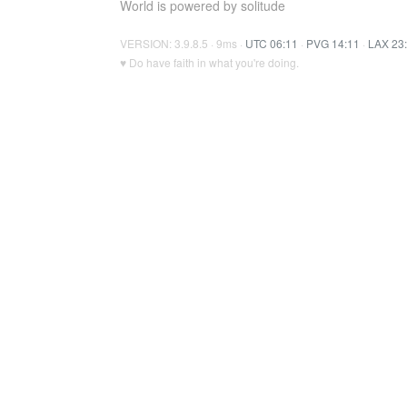
World is powered by solitude
VERSION: 3.9.8.5 · 9ms ·
UTC 06:11
·
PVG 14:11
·
LAX 23
♥ Do have faith in what you're doing.