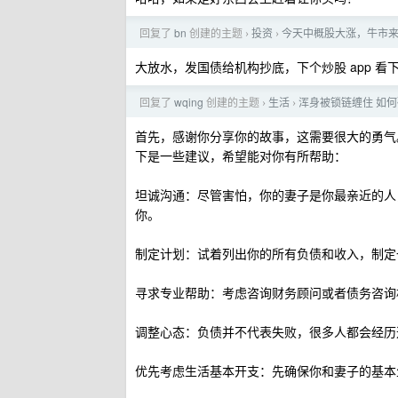
回复了
bn
创建的主题
投资
今天中概股大涨，牛市
›
›
大放水，发国债给机构抄底，下个炒股 app 看
回复了
wqing
创建的主题
生活
浑身被锁链缠住 如
›
›
首先，感谢你分享你的故事，这需要很大的勇气
下是一些建议，希望能对你有所帮助：
坦诚沟通：尽管害怕，你的妻子是你最亲近的人
你。
制定计划：试着列出你的所有负债和收入，制定
寻求专业帮助：考虑咨询财务顾问或者债务咨询
调整心态：负债并不代表失败，很多人都会经历
优先考虑生活基本开支：先确保你和妻子的基本