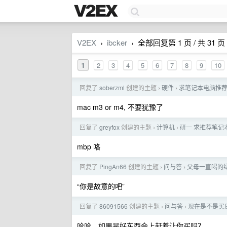
V2EX
ibcker
全部回复第 1 页 / 共 31 页
›
›
1
2
3
4
5
6
7
8
9
10
回复了
soberzml
创建的主题
硬件
求笔记本电脑推荐 Li
›
›
mac m3 or m4, 不要犹豫了
回复了
greyfox
创建的主题
计算机
研一 求推荐笔记
›
›
mbp 咯
回复了
PingAn66
创建的主题
问与答
父母一直喝的
›
›
“你是故意的吧”
回复了
86091566
创建的主题
问与答
现在是不是买
›
›
哈哈，如果是好东西会上赶着让你买吗？