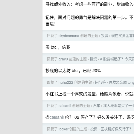
寻找额外收入：考虑一些可行的副业，增加收入
记住，面对问题的勇气是解决问题的第一步。不
困境！
回复了
skydcnmana
创建的主题
投资
现在买黄金靠
›
›
买 btc ，信我
回复了
gray0
创建的主题
投资
A 股要崛起了？今天高
›
›
抄底的以太坊 btc ，已经 20%
回复了
huhu222
创建的主题
问与答
理发怎么跟 to
›
›
小红书上找一个喜欢的发型，给照片他看，说就
回复了
caisanli
创建的主题
汽车
我大概率是买了一
›
›
@
caisanli
哈？ 02 停产了？好久没关注了，妈
回复了
ibcker
创建的主题
投资
区块链好像又行了？
›
›