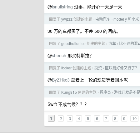
@
isnullstring
没事，能开心一天是一天
回复了
ywjzzz
创建的主题
电动汽车
model y 和小
›
›
30 万的车都买了。不差 500 的酒店。
回复了
goodhellonice
创建的主题
汽车
比亚迪的混
›
›
@
shench
那买特斯拉？
回复了
ibcker
创建的主题
投资
区块链好像又行了？
›
›
@
ByZHkc3
拿着上一轮的现货等着回本呢
回复了
Kung815
创建的主题
程序员
游戏开发是不
›
›
Swift 不成气候？？？
1
2
3
4
5
6
7
8
9
10