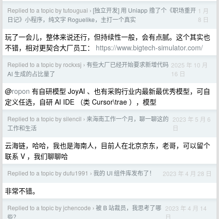
Replied to a topic by tutouguai
[独立开发] 用 Uniapp 撸了个《职场重开
1 月
›
8 日
日记》小程序，纯文字 Roguelike，主打一个真实
玩了一会儿，整体来说还行，但持续性一般，会有点腻。这个其实也
不错，相对更契合大厂员工：
https://www.bigtech-simulator.com/
Replied to a topic by rockxsj
有些大厂已经开始要求新增代码
2025 年 10 月
›
16 日
AI 生成的占比量了
@
ropon
有自研模型 JoyAI 、也有采购行业内最新最优秀模型，可自
定义任选，自研 AI IDE （类 Cursor\trae ），模型
Replied to a topic by silencil
来海南工作一个月，聊一聊这的
2023 年 5 月 6
›
日
工作和生活
云海链，哈哈，我也是海南人，目前人在北京京东，老哥，可以留个
联系 V ，我们聊聊哈
Replied to a topic by dufu1991
我的 UI 组件库发布了！
2023 年 4 月 28 日
›
非常不错。
Replied to a topic by jchencode
被 B 站裁员，我思考了哪
2023 年 4 月 14
›
日
些？