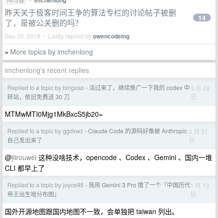
imchenlong
昨天关于极客时间王争的算法专栏的讨论帖子被删
14
了，是被公关删的吗？
Sep 20, 2018 • Lastly replied by
owencodeing
More topics by imchenlong
»
imchenlong's recent replies
Replied to a topic by bingoso
活过来了，继续推广一下我的 codex 中
5 月 28
›
日
转站，依旧免费送 30 刀
MTMwMTI0Mjg1MkBxcS5jb20=
Replied to a topic by ggdxwz
Claude Code 的源码好像被 Anthropic
3 月 31
›
日
自己发出来了
@
jiirouwei
这种没啥技术，opencode 、Codex 、Gemini 、国内一堆
CLI 都早上了
Replied to a topic by joyce95
我用 Gemini 3 Pro 撸了一个「中国历代
1 月 13
›
日
帝王出生地分布图」
国外开源地图跟国内地图不一致，会单独把 taiwan 列出。