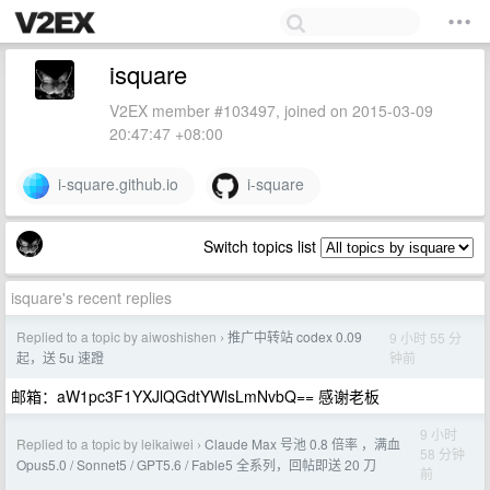
isquare
V2EX member #103497, joined on 2015-03-09
20:47:47 +08:00
i-square.github.io
i-square
Switch topics list
isquare's recent replies
Replied to a topic by aiwoshishen
推广中转站 codex 0.09
9 小时 55 分
›
钟前
起，送 5u 速蹬
邮箱：aW1pc3F1YXJlQGdtYWlsLmNvbQ== 感谢老板
9 小时
Replied to a topic by leikaiwei
Claude Max 号池 0.8 倍率 ，满血
›
58 分钟
Opus5.0 / Sonnet5 / GPT5.6 / Fable5 全系列，回帖即送 20 刀
前