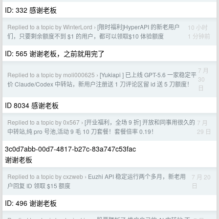
ID: 332 感谢老板
Replied to a topic by WinterLord
[限时福利]HyperAPI 的新老用户
10 小时
›
1 分钟前
们，只要剩余额度不到 $1 的用户，都可以领取$10 体验额度
ID: 565 谢谢老板，之前就用完了
7 月
Replied to a topic by moli000625
[Yukiapi ] 已上线 GPT-5.6 一家稳定平
›
30
价 Claude/Codex 中转站，新用户注册送 1 刀评论区留 id 送 5 刀额度！
日
ID 8034 感谢老板
Replied to a topic by 0x567
[开业福利，全场 9 折] 开放和同事用很久的
7 月
›
29 日
中转站,纯 pro 号池,活动 9 毛 10 刀套餐！套餐倍率 0.19！
3c0d7abb-00d7-4817-b27c-83a747c53fac
谢谢老板
Replied to a topic by cxzweb
Euzhi API 稳定运行两个多月，新老用
7 月 20
›
日
户回复 ID 领取 $15 额度
ID: 496 谢谢老板