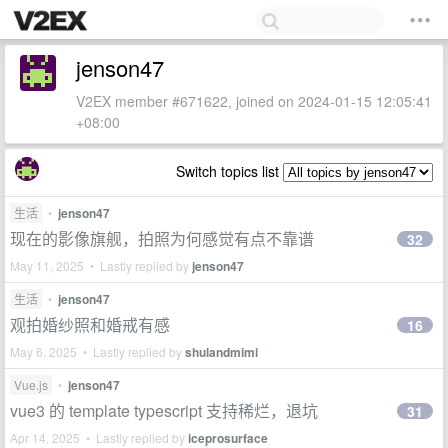
jenson47
V2EX member #671622, joined on 2024-01-15 12:05:41
+08:00
Switch topics list
生活
•
jenson47
现在的影像旗舰，拍照为何感觉有点不靠谱
32
May 11, 2025 • Lastly replied by
jenson47
生活
•
jenson47
观拍婚纱照和婚戒有感
16
May 6, 2025 • Lastly replied by
shulandmimi
Vue.js
•
jenson47
vue3 的 template typescript 支持稀烂，退坑
31
Apr 14, 2025 • Lastly replied by
iceprosurface