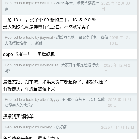
Replied to a topic by edinina
2025 年末，求安卓旗舰推
2025 年 12 月 30
›
日
荐
一加 13 +1 ，买了个 99 新的二手，16+512 2.8k
最大的缺点就是屏幕有点点曲，不然就完美了
Replied to a topic by jiayouzl
想给母亲换一台安卓手机，各位
2025 年 12 月
›
13 日
大佬帮忙推荐下，谢谢
oppo 或者一加 ，买旗舰机
Replied to a topic by davinci21s
大家开车都是超速行驶
2025 年 12 月 2
›
日
吗？
最佳实践，跟车流，如果大货车都超你了，那就危险了
有摄像头，车流自然慢下来
Replied to a topic by albert0yyyy
有 400 京东 E 卡买什么能
2025 年 11 月
›
26 日
获得男人的快乐？
攒攒钱买部微单
Replied to a topic by cocong
心好痛
2025 年 11 月 12 日
›
备胎终究是备胎，最多应急下。