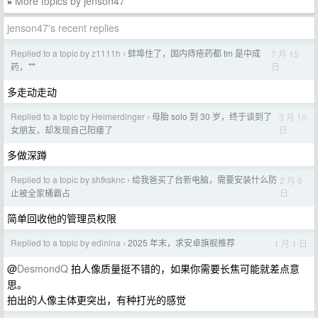
More topics by jenson47
»
jenson47's recent replies
Replied to a topic by z1111h
蚌埠住了，国内痔疮药都 tm 是中成
7 月 15
›
日
药，艹
多走动走动
Replied to a topic by Heimerdinger
母胎 solo 到 30 岁，终于谈到了
3 月 10
›
日
女朋友，却发现自己阳痿了
多做深蹲
Replied to a topic by shfksknc
给我爸买了台新电脑，需要安装什么防
2 月 6
›
日
止被全家桶霸占
简单回收他的管理员权限
Replied to a topic by edinina
2025 年末，求安卓旗舰推荐
1 月 1 日
›
@
DesmondQ
拍人像质量挺不错的，如果你需要长焦可能就差点意
思。
拍出的人像主体更突出，有种打光的感觉