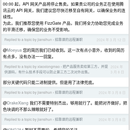
00:00 起，API 网关产品将停止售卖。如果贵公司的业务正在使用腾
讯云的 API 网关，我们建议您尽快迁移至自有网关，以确保业务的连
续性。
为此，我们推荐您使用 FizzGate 产品，我们将全力协助您完成业务
的平滑迁移，确保您的业务不受影响。
Replied to a topic by jiansihun
招靠谱的远程兼职
2024 年 3 月 12 日
›
@
Moeyua
您的简历我们已经收到。这一次有点小意外，收到的简历
有点多，没有办法一一回复。
Replied to a topic by xiaoxiongmao
把产品服务卖给第三方，并提
2024 年
›
3 月 8 日
供源码，有什么技术手段可以防止第三方二次对外出售。
部分关键代码只能二进制提供。但是用了法律兜底。
Replied to a topic by jiansihun
招靠谱的远程兼职
2024 年 3 月 8 日
›
@
DrakeXiang
我们不需要特别杰出，够用就行了。能把对齐做好，把
色块调的不那么辣眼就好了。
Replied to a topic by jiansihun
招靠谱的远程兼职
2024 年 3 月 8 日
›
@
KING754
暂时不需要的，希望您的关注。