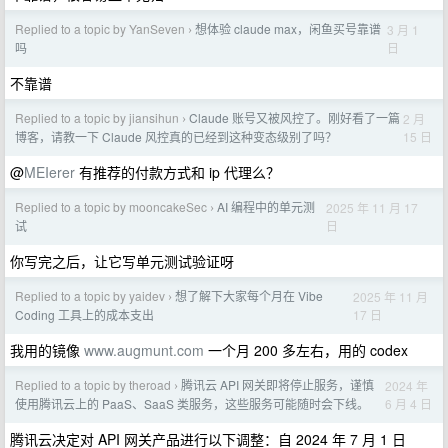
Replied to a topic by YanSeven
想体验 claude max，闲鱼买号靠谱
3 月 1
›
日
吗
不靠谱
Replied to a topic by jiansihun
Claude 账号又被风控了。刚好看了一篇
2 月
›
15 日
博客，请教一下 Claude 风控真的已经到这种变态级别了吗？
@
MEIerer
有推荐的付款方式和 ip 代理么？
Replied to a topic by mooncakeSec
AI 编程中的单元测
2025 年 11 月 17
›
日
试
你写完之后，让它写单元测试验证呀
Replied to a topic by yaidev
想了解下大家每个月在 Vibe
2025 年 11 月
›
17 日
Coding 工具上的成本支出
我用的镜像
www.augmunt.com
一个月 200 多左右，用的 codex
Replied to a topic by theroad
腾讯云 API 网关即将停止服务，谨慎
2024 年
›
6 月 4 日
使用腾讯云上的 PaaS、SaaS 类服务，这些服务可能随时会下线。
腾讯云决定对 API 网关产品进行以下调整：自 2024 年 7 月 1 日