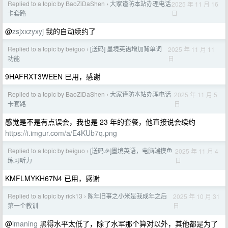
Replied to a topic by BaoZiDaShen
大家谨防本站办理电话
2025 年 11 月 16
›
日
卡套路
@
zsjxxzyxyj
我的自动续约了
Replied to a topic by beiguo
[送码] 墨境英语增加背单词
2025 年 11 月 11
›
日
功能
9HAFRXT3WEEN 已用，感谢
Replied to a topic by BaoZiDaShen
大家谨防本站办理电话
2025 年 11 月 5
›
日
卡套路
感觉是不是有点误会，我也是 23 年的套餐，他直接说会续约
https://i.imgur.com/a/E4KUb7q.png
Replied to a topic by beiguo
[送码🎉]墨境英语，电脑端摸鱼
2025 年 11 月 4
›
日
练习听力
KMFLMYKH67N4 已用，感谢
Replied to a topic by rick13
陈年旧事之小米是我成年之后
2025 年 10 月 31
›
日
第一个教训
@
imaning
黑得水平太低了，除了水军那个算对以外，其他都是为了