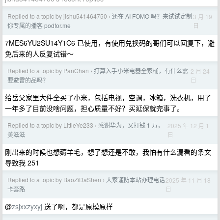
Replied to a topic by jishu541464750
还在 AI FOMO 吗？来试试定制
3 月 19
›
日
你专属的播客 podfor.me
7MES6YU2SU14Y1C6 已使用，有使用兑换码的哥们可以回复下，避
免后来的人反复试错～
Replied to a topic by PanChan
打算入手小米电器全家桶，有什么需
2 月 24
›
日
要避雷的品吗？
给岳父家里大件全买了小米，包括电视，空调，冰箱，洗衣机，用了
一年多了目前没啥问题，担心质量不好？买延保就完事了。
Replied to a topic by LittleYe233
感谢华为，又打钱 1 万，
2025 年 12 月 1
›
日
美滋滋
刚出来的时候也想薅羊毛，想了想还是不敢，我怕有什么漏看的条文
导致我 251
Replied to a topic by BaoZiDaShen
大家谨防本站办理电话
2025 年 11 月 18
›
日
卡套路
@
zsjxxzyxyj
送了啊，都是原模原样